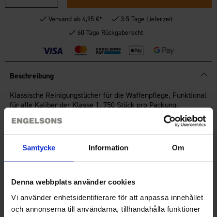
Versand ab 4,95 €*
3-5 Tage Lieferzeit
60 Tage Rückgaberecht
Beschreibung
Klassische Reinigungstücher für die Waffenpflege. Funktional
für alle Kaliber der Klasse 1. 750 Stück pro Packung.
Technische Spezifikation
Samtycke
Information
Om
Sie benötigen vielleicht auch
Denna webbplats använder cookies
Vi använder enhetsidentifierare för att anpassa innehållet
och annonserna till användarna, tillhandahålla funktioner