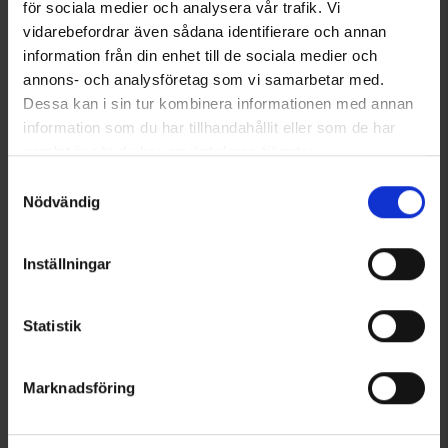
för sociala medier och analysera vår trafik. Vi
vidarebefordrar även sådana identifierare och annan
information från din enhet till de sociala medier och
annons- och analysföretag som vi samarbetar med.
Dessa kan i sin tur kombinera informationen med annan
information som du har tillhandahållit eller som de har
samlat in när du har använt deras tjänster.
Gyttorp Waffenpflegeset
Gyttorp Waffenpflegeset
Läs mer om hur vi använder cookies
Samtyckesval
Kombi 12/6,5mm
Kombi 12/7,62mm
Nödvändig
29 €
29 €
Inställningar
Ähnliche Produkte
Andere kauften auch
Statistik
Für mehr Inspiration!
Marknadsföring
Folgen Sie uns auf Instagram @engelsons_europe