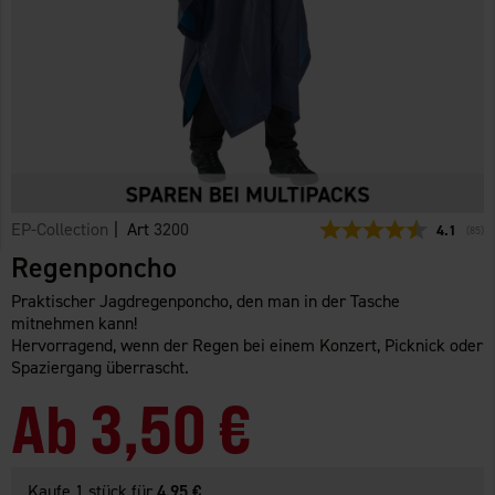
EP-Collection
| Art
3200
Durchschn
4.1
(
abge
85
)
Regenponcho
Praktischer Jagdregenponcho, den man in der Tasche
mitnehmen kann!
Hervorragend, wenn der Regen bei einem Konzert, Picknick oder
Spaziergang überrascht.
Ab
3,50 €
Kaufe 1 stück für
4.95 €