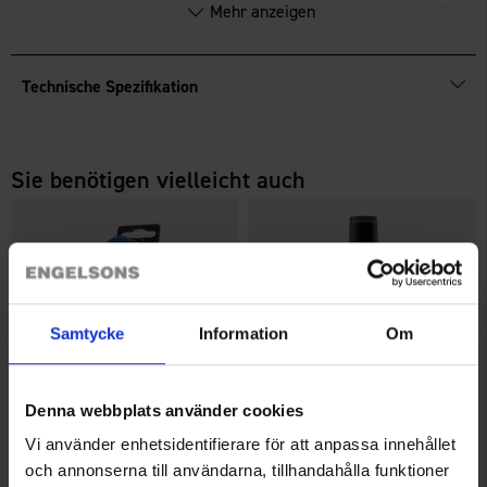
und Eis können Kinder draußen spielen, ohne sich kalte Füße
Mehr anzeigen
zu holen.
Technische Spezifikation
Sie benötigen vielleicht auch
Samtycke
Information
Om
Denna webbplats använder cookies
Vi använder enhetsidentifierare för att anpassa innehållet
Springyard Gum Boot Shine
Springyard Rubber Booster
och annonserna till användarna, tillhandahålla funktioner
5,95 €
8,95 €