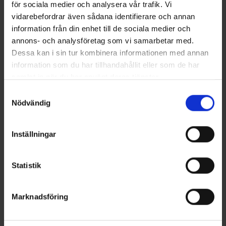
för sociala medier och analysera vår trafik. Vi
vidarebefordrar även sådana identifierare och annan
Ähnliche Produkte
information från din enhet till de sociala medier och
annons- och analysföretag som vi samarbetar med.
Dessa kan i sin tur kombinera informationen med annan
information som du har tillhandahållit eller som de har
samlat in när du har använt deras tjänster.
Läs mer om hur vi använder cookies
Samtyckesval
Nödvändig
Inställningar
8141
Bewertung:
4.7 von 5 Sternen
4816
Bewertung:
4
Polyver
High Mountain
Statistik
Polyver Winter Junior
Gummistiefel Kinder Winter
119 €
PU
39 €
Marknadsföring
Andere kauften auch