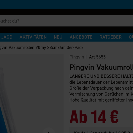
JAGD
AKTIVITÄTEN
NEU
ANGEBOTE
RATGEBER
O
gvin Vakuumrollen 90my 28cmx4m 3er-Pack
Pingvin
| Art
5655
Pingvin Vakuumro
LÄNGERE UND BESSERE HALT
die Lebensdauer der Lebensmitt
Größe der Verpackung nach dein
Vermischung von Gerüchen im Kü
Hohe Qualität mit geriffelter Inn
Ab
14 €