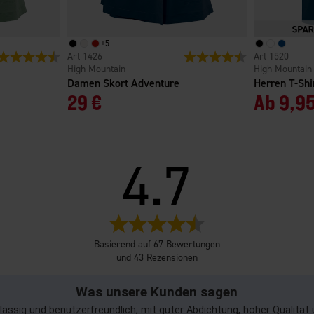
+
5
Bewertung:
4.7 von 5 Sternen
1426
Bewertung:
4.7 von 5 Sterne
1520
High Mountain
High Mountain
Damen Skort Adventure
Herren T-Sh
29 €
Ab
9,95
4.7
Bewertung:
4.7
Basierend auf 67 Bewertungen
von
und 43 Rezensionen
5
Sternen
Was unsere Kunden sagen
ässig und benutzerfreundlich, mit guter Abdichtung, hoher Qualitä