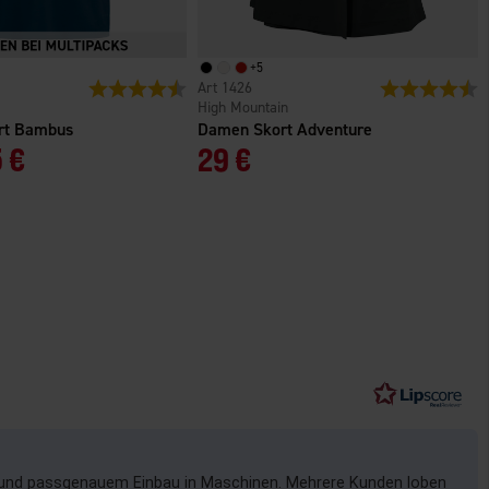
+
5
n
Bewertung:
4.4 von 5 Sternen
1426
Bewertung:
4
High Mountain
irt Bambus
Damen Skort Adventure
 €
29 €
t und passgenauem Einbau in Maschinen. Mehrere Kunden loben