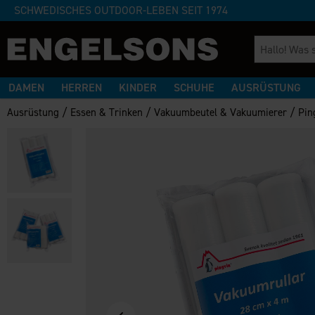
SCHWEDISCHES OUTDOOR-LEBEN SEIT 1974
DAMEN
HERREN
KINDER
SCHUHE
AUSRÜSTUNG
/
/
/
Ausrüstung
Essen & Trinken
Vakuumbeutel & Vakuumierer
Pin