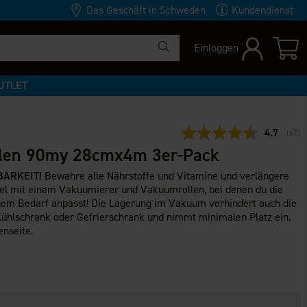
Das Geschäft in Schweden
Kundendienst
Einloggen
UTLET
Durchschn
4.7
(
abge
67
)
llen 90my 28cmx4m 3er-Pack
BARKEIT!
Bewahre alle Nährstoffe und Vitamine und verlängere
el mit einem Vakuumierer und Vakuumrollen, bei denen du die
em Bedarf anpasst! Die Lagerung im Vakuum verhindert auch die
hlschrank oder Gefrierschrank und nimmt minimalen Platz ein.
enseite.