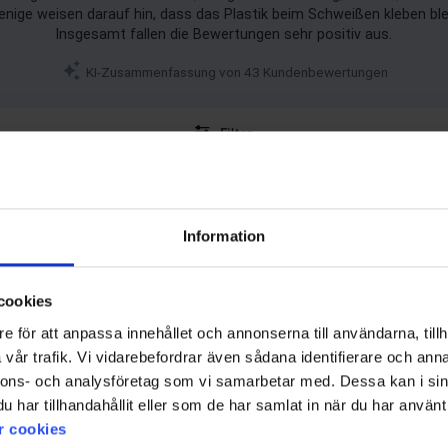
wenige weisen darauf hin, dass das Plastik beim Schweißen kleben bl
Insgesamt fallen die Bewertungen sehr positiv aus.
KI-Zusammenfassung von 43 Kundenbewertungen
Filter
Bewertung
Bilder
Information
a) einwandfrei verschließen. Solange sie sauber und trocken gelagert werden, funk
cookies
e för att anpassa innehållet och annonserna till användarna, tillh
vår trafik. Vi vidarebefordrar även sådana identifierare och anna
nnons- och analysföretag som vi samarbetar med. Dessa kan i sin
har tillhandahållit eller som de har samlat in när du har använt 
r cookies