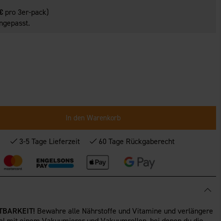
€
pro 3er-pack)
ngepasst.
In den Warenkorb
*
3-5 Tage Lieferzeit
60 Tage Rückgaberecht
TBARKEIT!
Bewahre alle Nährstoffe und Vitamine und verlängere
tel mit einem Vakuumierer und Vakuumrollen, bei denen du die