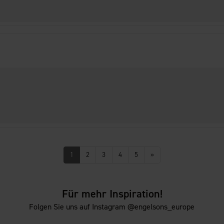
1
2
3
4
5
»
Für mehr Inspiration!
Folgen Sie uns auf Instagram @engelsons_europe