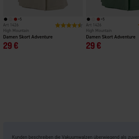
+
5
+
5
1426
Bewertung:
4.7 von 5 Sternen
1426
High Mountain
High Mountain
Damen Skort Adventure
Damen Skort Adventure
29 €
29 €
Kunden beschreiben die Vakuumwalzen überwiegend als zuverl