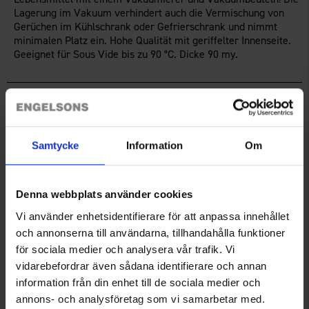
Lagerung im Vakuum verhindert auch die Vermischung von
Gerüchen im Kühlschrank oder Gefrierschrank und nimmt
minimalen Platz ein. Hohe Qualität mit geriffelter Innenseite.
Geeignet für Sous Vide bis zu 90 °C. Dicke 90 my.
Technische Spezifikation
Samtycke
Information
Om
Bewertungen
Denna webbplats använder cookies
Sie benötigen vielleicht auch
Vi använder enhetsidentifierare för att anpassa innehållet
och annonserna till användarna, tillhandahålla funktioner
för sociala medier och analysera vår trafik. Vi
vidarebefordrar även sådana identifierare och annan
information från din enhet till de sociala medier och
annons- och analysföretag som vi samarbetar med.