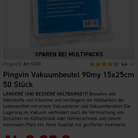
Pingvin
| Art
5650
Durchschn
4.6
(
abge
64
)
Pingvin Vakuumbeutel 90my 15x25cm
50 Stück
LÄNGERE UND BESSERE HALTBARKEIT!
Bewahre alle
Nährstoffe und Vitamine und verlängere die Haltbarkeit der
Lebensmittel mit einem Vakuumierer und Vakuumbeuteln! Die
Lagerung im Vakuum verhindert auch die Vermischung von
Gerüchen im Kühlschrank oder Gefrierschrank und nimmt
minimalen Platz ein. Hohe Qualität mit geriffelter Innenseite.