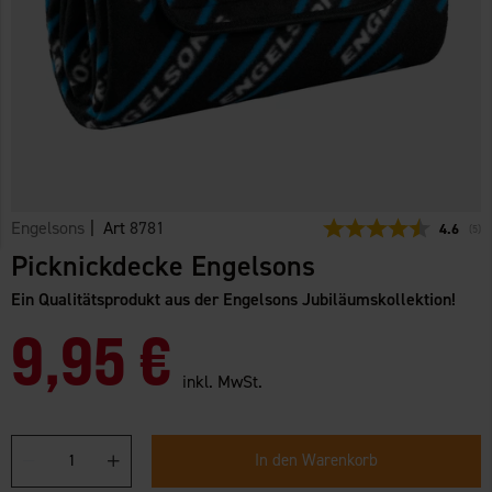
Engelsons
| Art
8781
Durchsch
4.6
(
abg
5
)
Picknickdecke Engelsons
Ein Qualitätsprodukt aus der Engelsons Jubiläumskollektion!
9,95 €
inkl. MwSt.
In den Warenkorb