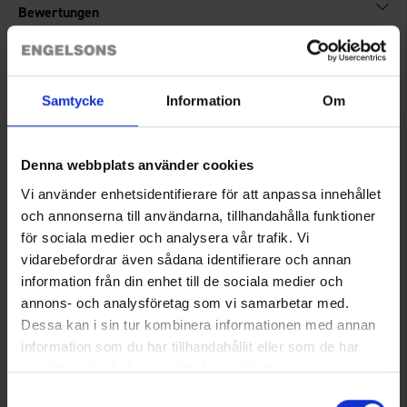
Bewertungen
Sie benötigen vielleicht auch
Samtycke
Information
Om
Denna webbplats använder cookies
Vi använder enhetsidentifierare för att anpassa innehållet
och annonserna till användarna, tillhandahålla funktioner
för sociala medier och analysera vår trafik. Vi
vidarebefordrar även sådana identifierare och annan
information från din enhet till de sociala medier och
annons- och analysföretag som vi samarbetar med.
Kühlrucksack 22L
Thermoskanne Light &
Dessa kan i sin tur kombinera informationen med annan
24,95 €
Compact 0,75L
information som du har tillhandahållit eller som de har
29 €
samlat in när du har använt deras tjänster.
Läs mer om hur vi använder cookies
Samtyckesval