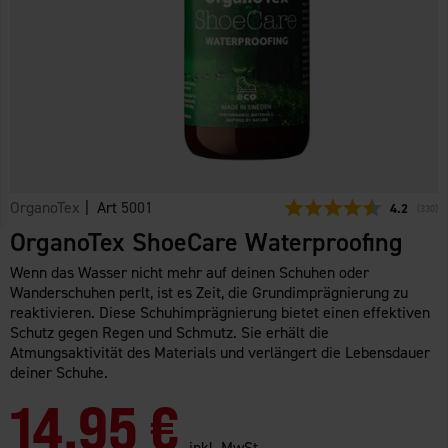
OrganoTex
| Art
5001
Durchschni
4.2
(
abgeg
330
)
OrganoTex ShoeCare Waterproofing
Wenn das Wasser nicht mehr auf deinen Schuhen oder
Wanderschuhen perlt, ist es Zeit, die Grundimprägnierung zu
reaktivieren. Diese Schuhimprägnierung bietet einen effektiven
Schutz gegen Regen und Schmutz. Sie erhält die
Atmungsaktivität des Materials und verlängert die Lebensdauer
deiner Schuhe.
14,95 €
inkl. MwSt.