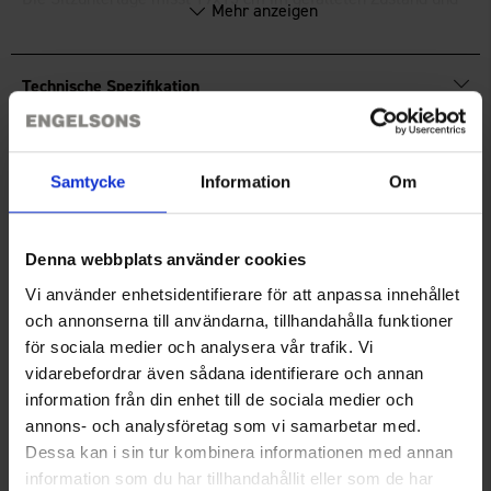
Mehr anzeigen
38x28 cm im ausgeklappten Zustand.
Technische Spezifikation
Bewertungen
Samtycke
Information
Om
Sie benötigen vielleicht auch
Denna webbplats använder cookies
Vi använder enhetsidentifierare för att anpassa innehållet
och annonserna till användarna, tillhandahålla funktioner
för sociala medier och analysera vår trafik. Vi
vidarebefordrar även sådana identifierare och annan
information från din enhet till de sociala medier och
annons- och analysföretag som vi samarbetar med.
Dessa kan i sin tur kombinera informationen med annan
information som du har tillhandahållit eller som de har