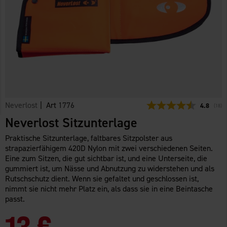
Neverlost
| Art
1776
Durchschn
4.8
(
abge
18
)
Neverlost Sitzunterlage
Praktische Sitzunterlage, faltbares Sitzpolster aus
strapazierfähigem 420D Nylon mit zwei verschiedenen Seiten.
Eine zum Sitzen, die gut sichtbar ist, und eine Unterseite, die
gummiert ist, um Nässe und Abnutzung zu widerstehen und als
Rutschschutz dient. Wenn sie gefaltet und geschlossen ist,
nimmt sie nicht mehr Platz ein, als dass sie in eine Beintasche
passt.
13 €