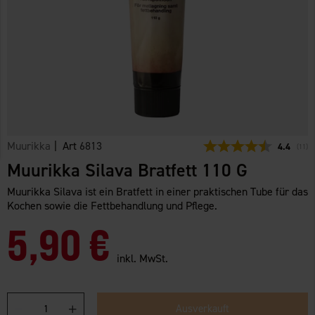
Muurikka
| Art
6813
Durchschn
4.4
(
abge
11
)
Muurikka Silava Bratfett 110 G
Muurikka Silava ist ein Bratfett in einer praktischen Tube für das
Kochen sowie die Fettbehandlung und Pflege.
5,90 €
inkl. MwSt.
Ausverkauft