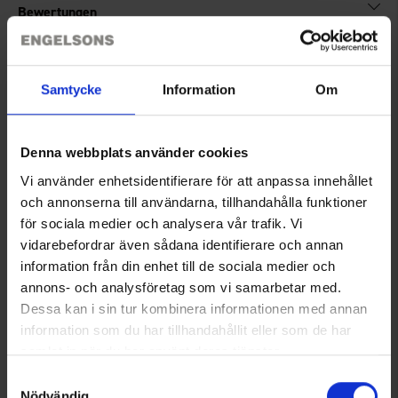
Bewertungen
Sie benötigen vielleicht auch
Samtycke
Information
Om
Denna webbplats använder cookies
Vi använder enhetsidentifierare för att anpassa innehållet
och annonserna till användarna, tillhandahålla funktioner
för sociala medier och analysera vår trafik. Vi
vidarebefordrar även sådana identifierare och annan
information från din enhet till de sociala medier och
annons- och analysföretag som vi samarbetar med.
Dessa kan i sin tur kombinera informationen med annan
Muurikka Silava Bratfett 110 g
Muurikka Reinigungsmittel
information som du har tillhandahållit eller som de har
5,90 €
14,95 €
samlat in när du har använt deras tjänster.
Läs mer om hur vi använder cookies
Samtyckesval
Ähnliche Produkte
Nödvändig