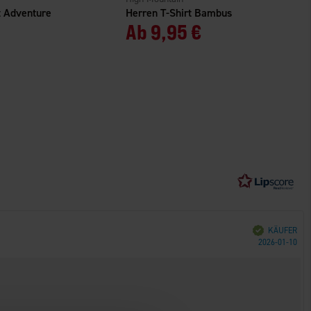
 Adventure
Herren T-Shirt Bambus
Ab
9,95 €
Verifiziert
KÄUFER
Kau
2026-01-10