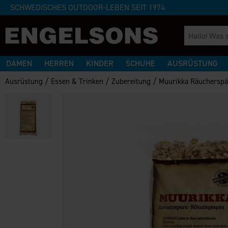
SCHWEDISCHES OUTDOOR-LEBEN SEIT 1974
DAMEN
HERREN
KINDER
SCHUHE
AUSRÜSTUNG
/
/
/
Ausrüstung
Essen & Trinken
Zubereitung
Muurikka Räucherspä