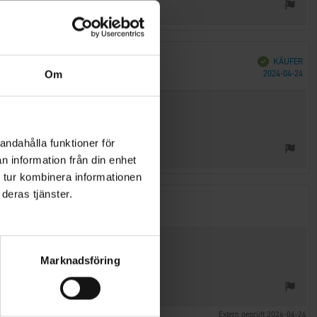
Verifiziert
KÄUFER
Kau
Om
2024-04-24
andahålla funktioner för
n information från din enhet
 tur kombinera informationen
deras tjänster.
Marknadsföring
Extern geprüft 2024-04-24