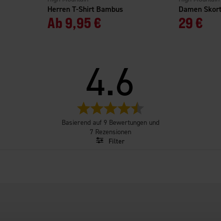
Herren T-Shirt Bambus
Damen Skort
Ab
9,95 €
29 €
4.6
Bewertung:
4.6
Basierend auf 9 Bewertungen und
von
7 Rezensionen
5
Filter
Sternen
Bewertung
Bilder