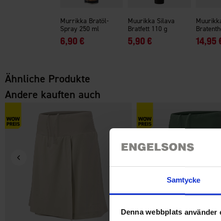
Murrikka Bratöl-
Muurikka Silava
Muurikk
Spray 250 ml
Bratfett 110 g
Bratent
6,90 €
5,90 €
14,95 
Ähnliche Produkte
Andere kauften auch
Samtycke
Denna webbplats använder 