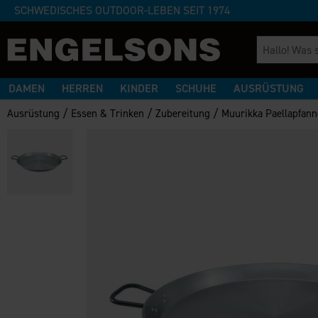
SCHWEDISCHES OUTDOOR-LEBEN SEIT 1974
DAMEN
HERREN
KINDER
SCHUHE
AUSRÜSTUNG
/
/
/
Ausrüstung
Essen & Trinken
Zubereitung
Muurikka Paellapfann