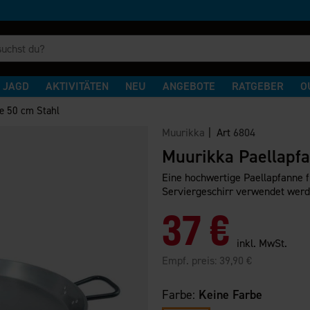
JAGD
AKTIVITÄTEN
NEU
ANGEBOTE
RATGEBER
O
e 50 cm Stahl
Muurikka
| Art
6804
Muurikka Paellapf
Eine hochwertige Paellapfanne fü
Serviergeschirr verwendet werd
37 €
inkl. MwSt.
Empf. preis:
39,90 €
Farbe:
Keine Farbe