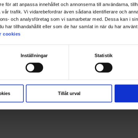
e för att anpassa innehållet och annonserna till användarna, tillh
vår trafik. Vi vidarebefordrar även sådana identifierare och anna
Bewertung:
4.7 von 5 Sternen
1520
Bewertung:
4.4 von 5 Sterne
1520
High Mountain
High Mountain
nnons- och analysföretag som vi samarbetar med. Dessa kan i sin
Herren T-Shirt Bambus
Herren T-Sh
har tillhandahållit eller som de har samlat in när du har använt 
Ab
9,95 €
Ab
9,95
r cookies
Inställningar
Statistik
Für mehr Inspiration!
Folgen Sie uns auf Instagram @engelsons_europe
okies
Tillåt urval