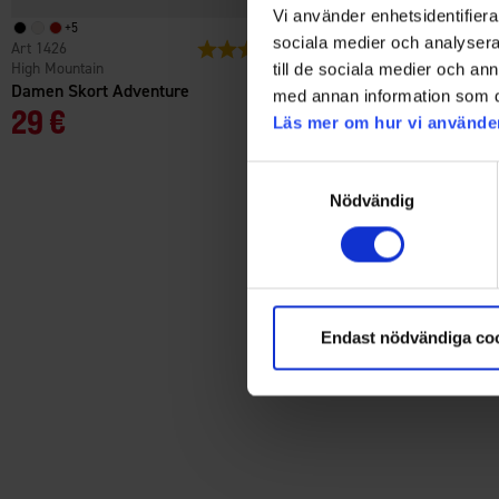
Vi använder enhetsidentifierar
+
5
+
5
sociala medier och analysera 
1426
Bewertung:
4.7 von 5 Sternen
1426
High Mountain
High Mountain
till de sociala medier och a
Damen Skort Adventure
Damen Skort Adventure
med annan information som du 
29 €
29 €
Läs mer om hur vi använde
Samtyckesval
Nödvändig
Endast nödvändiga co