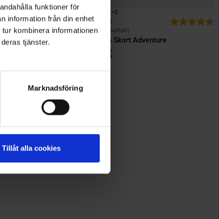
andahålla funktioner för
+
5
n information från din enhet
n
Bewertung:
4.4 von 5 Sternen
1426
Bewertung:
4
High Mountain
 tur kombinera informationen
irt Bambus
Damen Skort Adventure
deras tjänster.
 €
29 €
Marknadsföring
Tillåt alla cookies