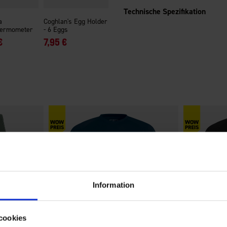
Technische Spezifikation
a
Coghlan's Egg Holder
hermometer
- 6 Eggs
€
7,95 €
Information
cookies