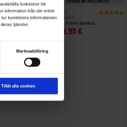
andahålla funktioner för
n information från din enhet
n
Bewertung:
4.7 von 5 Sternen
1520
Bewertung:
4
High Mountain
 tur kombinera informationen
 Adventure
Herren T-Shirt Bambus
deras tjänster.
Ab
9,95 €
Marknadsföring
Tillåt alla cookies