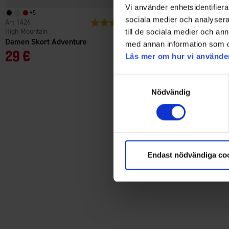
Vi använder enhetsidentifierar
+
5
+
5
sociala medier och analysera 
1426
Bewertung:
4.7 von 5 Sternen
1426
High Mountain
High Mountain
till de sociala medier och a
Damen Skort Adventure
Damen Skort Adventure
med annan information som du 
29 €
29 €
Läs mer om hur vi använde
Samtyckesval
Nödvändig
Endast nödvändiga co