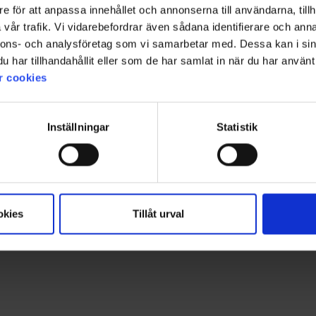
e för att anpassa innehållet och annonserna till användarna, tillh
+
5
vår trafik. Vi vidarebefordrar även sådana identifierare och anna
Bewertung:
4.7 von 5 Sternen
1520
Bewertung:
4.4 von 5 Sterne
1426
High Mountain
High Mountain
nnons- och analysföretag som vi samarbetar med. Dessa kan i sin
Herren T-Shirt Bambus
Damen Skort
har tillhandahållit eller som de har samlat in när du har använt 
Ab
9,95 €
29 €
r cookies
Inställningar
Statistik
Für mehr Inspiration!
Folgen Sie uns auf Instagram @engelsons_europe
okies
Tillåt urval