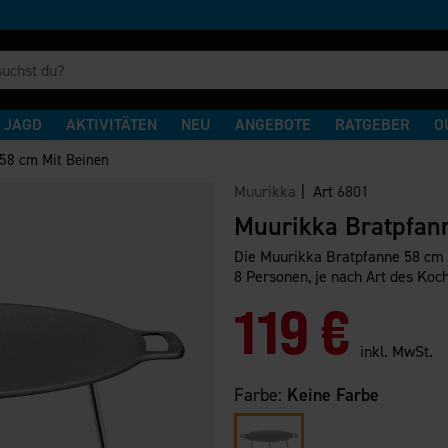
JAGD
AKTIVITÄTEN
NEU
ANGEBOTE
RATGEBER
O
 58 cm Mit Beinen
Muurikka
| Art
6801
Muurikka Bratpfan
Die Muurikka Bratpfanne 58 cm i
8 Personen, je nach Art des Koc
119 €
inkl. MwSt.
Farbe:
Keine Farbe