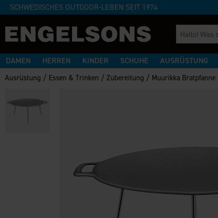
SCHWEDISCHES OUTDOOR-LEBEN SEIT 1974
DAMEN
HERREN
KINDER
SCHUHE
AUSRÜSTUNG
/
/
/
Ausrüstung
Essen & Trinken
Zubereitung
Muurikka Bratpfanne