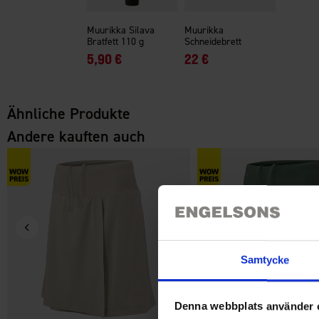
Muurikka Silava
Muurikka
Bratfett 110 g
Schneidebrett
5,90 €
22 €
Ähnliche Produkte
Andere kauften auch
Samtycke
Denna webbplats använder 