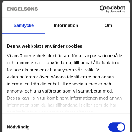
Sie benötigen vielleicht auch
Samtycke
Information
Om
Denna webbplats använder cookies
Vi använder enhetsidentifierare för att anpassa innehållet
och annonserna till användarna, tillhandahålla funktioner
för sociala medier och analysera vår trafik. Vi
vidarebefordrar även sådana identifierare och annan
information från din enhet till de sociala medier och
annons- och analysföretag som vi samarbetar med.
Muurikka Silava Bratfett 110 g
Muurikka Bratenthermometer
Dessa kan i sin tur kombinera informationen med annan
5,90 €
14,95 €
information som du har tillhandahållit eller som de har
samlat in när du har använt deras tjänster.
Ähnliche Produkte
Läs mer om hur vi använder cookies
Samtyckesval
Andere kauften auch
Nödvändig