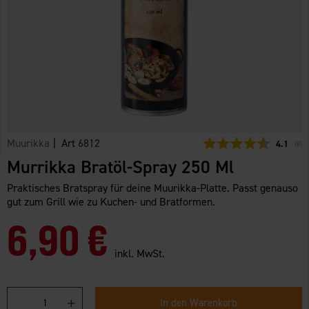
Muurikka
| Art
6812
Durchsch
4.1
(
abg
8
)
Murrikka Bratöl-Spray 250 Ml
Praktisches Bratspray für deine Muurikka-Platte. Passt genauso
gut zum Grill wie zu Kuchen- und Bratformen.
6,90 €
inkl. MwSt.
In den Warenkorb