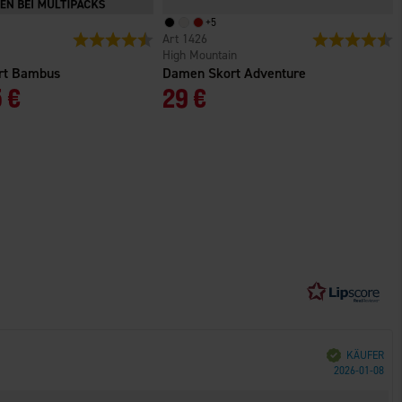
+
5
n
Bewertung:
4.4 von 5 Sternen
1426
Bewertung:
4
High Mountain
irt Bambus
Damen Skort Adventure
 €
29 €
Verifiziert
KÄUFER
Kau
2026-01-08