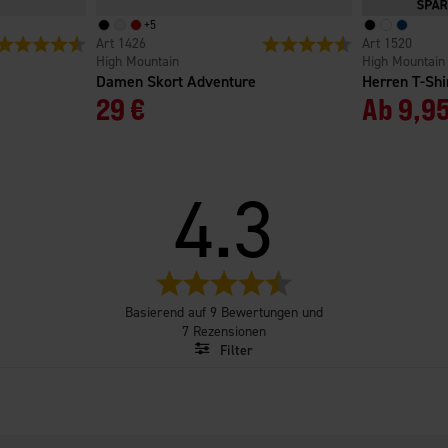
+
5
Bewertung:
4.7 von 5 Sternen
1426
Bewertung:
4.7 von 5 Sterne
1520
High Mountain
High Mountain
Damen Skort Adventure
Herren T-Sh
29 €
Ab
9,95
4.3
Bewertung:
4.3
Basierend auf 9 Bewertungen und
von
7 Rezensionen
5
Filter
Sternen
Bewertung
Bilder