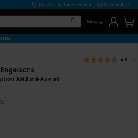
Das Geschäft in Schweden
Kundendienst
Einloggen
UTLET
Durchsch
4.3
(
abg
9
)
 Engelsons
gelsons Jubiläumskollektion!
St.