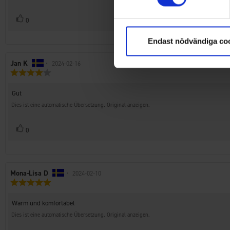
Stimme
Bewertung(en)
0
zu
Endast nödvändiga co
Autor
Jan K
•
Bewertungsdatum:
2024-02-16
Bewertung:
der
4.0
Rezension:
von
Rezensionstext:
Gut
5
Sternen
Dies ist eine automatische Übersetzung. Original anzeigen.
Stimme
Bewertung(en)
0
zu
Autor
Mona-Lisa D
•
Bewertungsdatum:
2024-02-10
Bewertung:
der
5.0
Rezension:
von
Rezensionstext:
Warm und komfortabel
5
Sternen
Dies ist eine automatische Übersetzung. Original anzeigen.