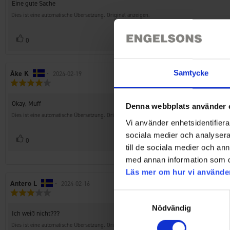
Rezensionstext:
Eine gute Sache
5
Sternen
Dies ist eine automatische Übersetzung. Original anzeigen.
Stimme
Bewertung(en)
0
zu
Samtycke
Autor
Åke K
•
Bewertungsdatum:
2024-02-19
Bewertung:
der
4.0
Rezension:
von
Rezensionstext:
Okay, Muff
Denna webbplats använder 
5
Sternen
Dies ist eine automatische Übersetzung. Original anzeigen.
Vi använder enhetsidentifierar
sociala medier och analysera 
Stimme
Bewertung(en)
0
till de sociala medier och a
zu
med annan information som du 
Läs mer om hur vi använde
Autor
Antero L
•
Bewertungsdatum:
2024-02-16
Bewertung:
der
Samtyckesval
3.0
Rezension:
Nödvändig
von
Rezensionstext:
Ich weiß nicht???
5
Sternen
Dies ist eine automatische Übersetzung. Original anzeigen.