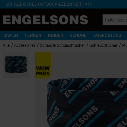
SCHWEDISCHES OUTDOOR-LEBEN SEIT 1974
DAMEN
HERREN
KINDER
SCHUHE
AUSRÜSTUNG
/
/
/
/
Alle
Accessoires
Schals & Schlauchtücher
Schlauchtücher
Mu