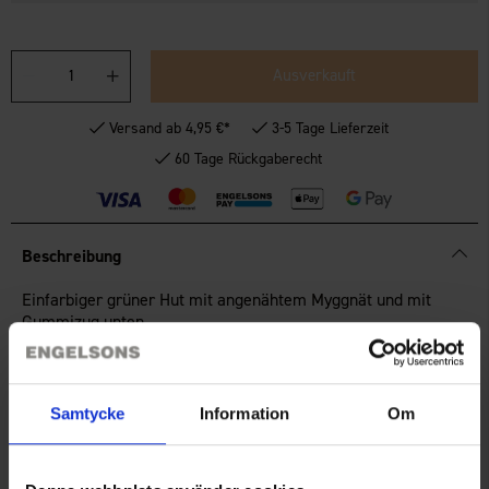
Ausverkauft
Versand ab 4,95 €*
3-5 Tage Lieferzeit
60 Tage Rückgaberecht
Beschreibung
Einfarbiger grüner Hut mit angenähtem Myggnät und mit
Gummizug unten.
Technische Spezifikation
Samtycke
Information
Om
Bewertungen