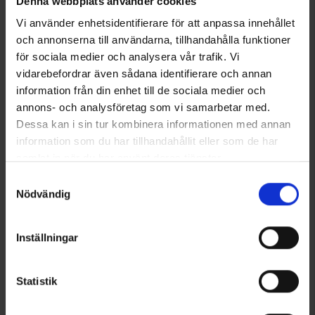
Denna webbplats använder cookies
Vi använder enhetsidentifierare för att anpassa innehållet
och annonserna till användarna, tillhandahålla funktioner
Sie benötigen vielleicht auch
för sociala medier och analysera vår trafik. Vi
vidarebefordrar även sådana identifierare och annan
information från din enhet till de sociala medier och
annons- och analysföretag som vi samarbetar med.
Dessa kan i sin tur kombinera informationen med annan
information som du har tillhandahållit eller som de har
samlat in när du har använt deras tjänster.
Läs mer om hur vi använder cookies
Samtyckesval
Nödvändig
Mückenschutzanorak
Mückenschutzanorak Junior
Inställningar
Erwachsener
12 €
Ab
9,95 €
Statistik
Ähnliche Produkte