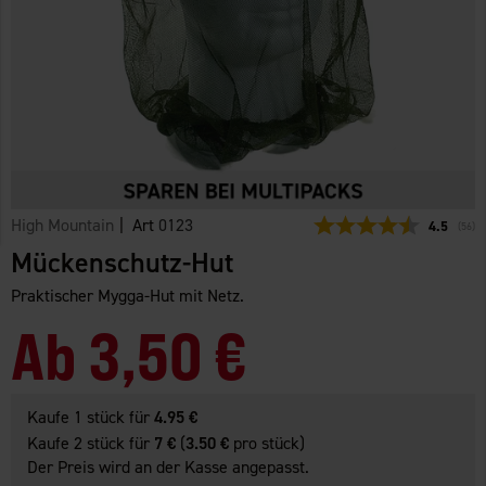
High Mountain
| Art
0123
Durchschn
4.5
(
abge
56
)
Mückenschutz-Hut
Praktischer Mygga-Hut mit Netz.
Ab
3,50 €
Kaufe 1 stück für
4.95 €
Kaufe 2 stück für
7 €
(
3.50 €
pro stück)
Der Preis wird an der Kasse angepasst.