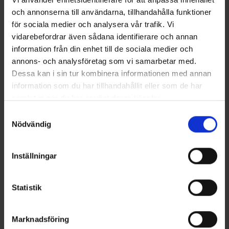
och annonserna till användarna, tillhandahålla funktioner
Socken Coolmax® Grau
Springyard Applier Brush
för sociala medier och analysera vår trafik. Vi
Ab
6,50 €
6,95 €
vidarebefordrar även sådana identifierare och annan
information från din enhet till de sociala medier och
Ähnliche Produkte
annons- och analysföretag som vi samarbetar med.
Dessa kan i sin tur kombinera informationen med annan
information som du har tillhandahållit eller som de har
samlat in när du har använt deras tjänster.
Läs mer om hur vi använder cookies
Samtyckesval
Nödvändig
Inställningar
Statistik
7727
Bewertung:
4.2 von 5 Sternen
8096
Bewertung:
4
High Mountain
High Mountain
Mid-Cut-Wanderschuh Trekking
Winter-Wanderschuhe Lövö
Marknadsföring
2 W.P
WP Schwarz