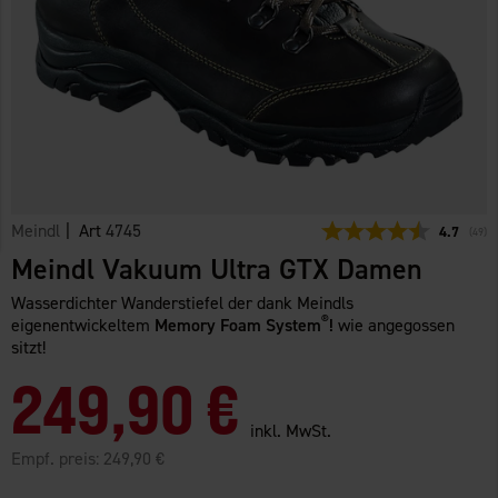
Meindl
| Art
4745
Durchschn
4.7
(
abge
49
)
Meindl Vakuum Ultra GTX Damen
Wasserdichter Wanderstiefel der dank Meindls
®
eigenentwickeltem
Memory Foam System
!
wie angegossen
sitzt!
249,90 €
inkl. MwSt.
Empf. preis:
249,90 €