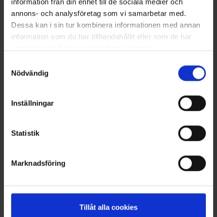
information från din enhet till de sociala medier och
annons- och analysföretag som vi samarbetar med.
Dessa kan i sin tur kombinera informationen med annan
information som du har tillhandahållit eller som de har
samlat in när du har använt deras tjänster.
Läs mer om hur vi använder cookies
Samtyckesval
Nödvändig
Meindl Sportwachs
OrganoTex ShoeCare Cleaner
Inställningar
12 €
13 €
Statistik
Ähnliche Produkte
Andere kauften auch
Marknadsföring
Tillåt alla cookies