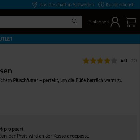
Das Geschäft in Schweden
Kundendienst
Einloggen
UTLET
Durchschn
4.0
(
abge
97
)
åsen
chem Plüschfutter – perfekt, um die Füße herrlich warm zu
 €
pro paar)
en, der Preis wird an der Kasse angepasst.