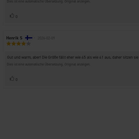
Sternen
Dies ist eine automatische Übersetzung. Original anzeigen.
Stimme
Bewertung(en)
0
zu
Autor
Henrik S
•
Bewertungsdatum:
2026-02-09
Bewertung:
der
4.0
Rezension:
von
Rezensionstext:
Gut und warm, aber! Die Größe fällt eher wie 45 als wie 41 aus, daher sitzen si
5
Sternen
Dies ist eine automatische Übersetzung. Original anzeigen.
Stimme
Bewertung(en)
0
zu