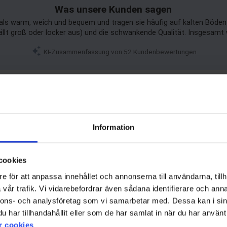
Was unsere Kunden sagen
ls warm, weich und bequem und tragen sie häufig auf kalten Böden 
ällt groß oder locker aus) und die schwankende Qualität. Insgesamt
KI-Zusammenfassung von 52 Kundenbewertungen
Filter
Bewertung
Bilder
Information
uch andere sie ausprobieren, damit man nicht mehr wegen der Gummistollen an der 
cookies
e för att anpassa innehållet och annonserna till användarna, tillh
vår trafik. Vi vidarebefordrar även sådana identifierare och anna
nnons- och analysföretag som vi samarbetar med. Dessa kan i sin
har tillhandahållit eller som de har samlat in när du har använt 
r cookies