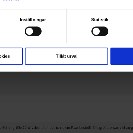
 sehr beliebt, weil sie rutschfest sind.
Inställningar
Statistik
okies
Tillåt urval
 Schuhgröße 40-41, deshalb habe ich je ein Paar bestellt. Die größere war viel zu gr
 Schuhgröße 40-41, deshalb habe ich je ein Paar bestellt. Die größere war viel zu gr