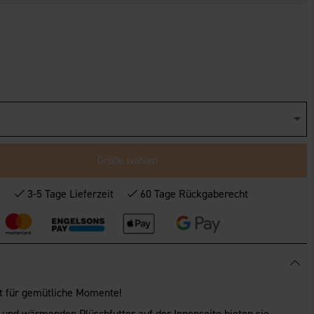
Größe wählen
*
3-5 Tage Lieferzeit
60 Tage Rückgaberecht
t für gemütliche Momente!
 und wärmenden Plüschfutter auf der Innenseite bieten sie