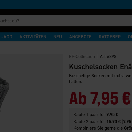
JAGD
AKTIVITÄTEN
NEU
ANGEBOTE
RATGEBER
O
n
EP-Collection
| Art
6398
Kuschelsocken En
Kuschelige Socken mit extra wei
halten.
Ab
7,95 €
Kaufe 1 paar für
9.95 €
Kaufe 2 paar für
15.90 €
(
7.95
Kombiniere Sie gerne die Größ