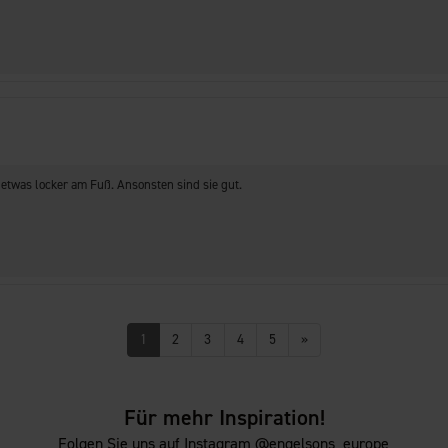
e etwas locker am Fuß. Ansonsten sind sie gut.
1
2
3
4
5
»
Für mehr Inspiration!
Folgen Sie uns auf Instagram @engelsons_europe