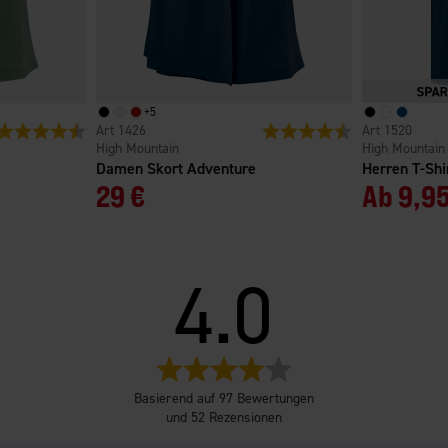
+
5
Bewertung:
4.7 von 5 Sternen
1426
Bewertung:
4.7 von 5 Sterne
1520
High Mountain
High Mountain
Damen Skort Adventure
Herren T-Sh
29 €
Ab
9,95
4.0
Bewertung:
4.0
Basierend auf 97 Bewertungen
von
und 52 Rezensionen
5
Sternen