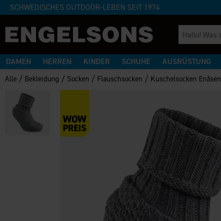
SCHWEDISCHES OUTDOOR-LEBEN SEIT 1974
DAMEN
HERREN
KINDER
SCHUHE
AUSRÜSTUNG
/
/
/
/
Alle
Bekleidung
Socken
Flauschsocken
Kuschelsocken Enåse