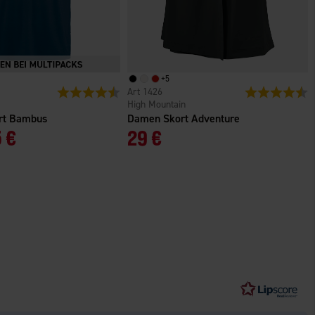
+
5
n
Bewertung:
4.4 von 5 Sternen
1426
Bewertung:
4
High Mountain
irt Bambus
Damen Skort Adventure
 €
29 €