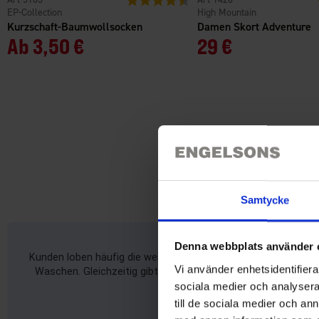
EP-Collection
High Mountain
Kurzschaft-Baumwollsocken
Damen Skort Adventure
Ab
3,50 €
29 €
Samtycke
Denna webbplats använder 
Kunden loben häufig die weichen, bequemen Socken mit ihrer
Vi använder enhetsidentifierar
Waschen. Gleichzeitig gibt es immer wieder Kritikpunkte wi
sociala medier och analysera 
till de sociala medier och a