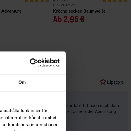
EP-Collection
 Adventure
Knöchelsocken Baumwolle
Ab
2,95 €
Om
em den günstigen Preis und die Formstabilität auch nach dem
andahålla funktioner för
he Probleme mit der Haltbarkeit, wie Löcher oder Abnutzung.
n information från din enhet
 tur kombinera informationen