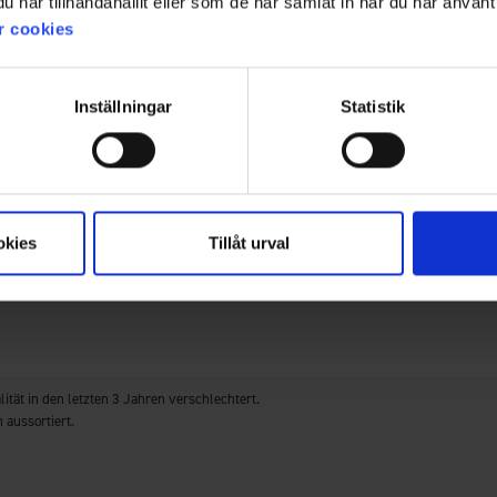
har tillhandahållit eller som de har samlat in när du har använt 
r cookies
Filter
Bewertung
Bilder
Inställningar
Statistik
okies
Tillåt urval
lität in den letzten 3 Jahren verschlechtert.
aussortiert.