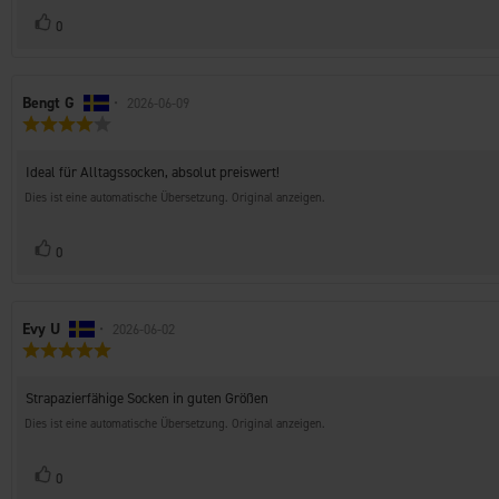
Stimme
Bewertung(en)
0
zu
Autor
Bengt G
•
Bewertungsdatum:
2026-06-09
Bewertung:
der
4.0
Rezension:
von
Rezensionstext:
Ideal für Alltagssocken, absolut preiswert!
5
Sternen
Dies ist eine automatische Übersetzung. Original anzeigen.
Stimme
Bewertung(en)
0
zu
Autor
Evy U
•
Bewertungsdatum:
2026-06-02
Bewertung:
der
5.0
Rezension:
von
Rezensionstext:
Strapazierfähige Socken in guten Größen
5
Sternen
Dies ist eine automatische Übersetzung. Original anzeigen.
Stimme
Bewertung(en)
0
zu