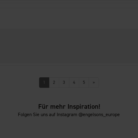
1
2
3
4
5
»
Für mehr Inspiration!
Folgen Sie uns auf Instagram @engelsons_europe