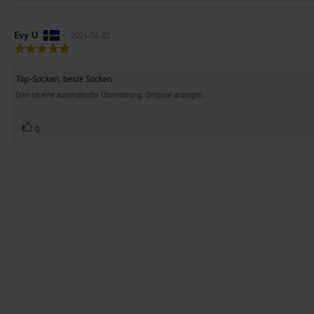
Autor
Evy U
•
Bewertungsdatum:
2026-06-02
Bewertung:
der
5.0
Rezension:
von
Rezensionstext:
Top-Socken, beste Socken
5
Sternen
Dies ist eine automatische Übersetzung. Original anzeigen.
Stimme
Bewertung(en)
0
zu