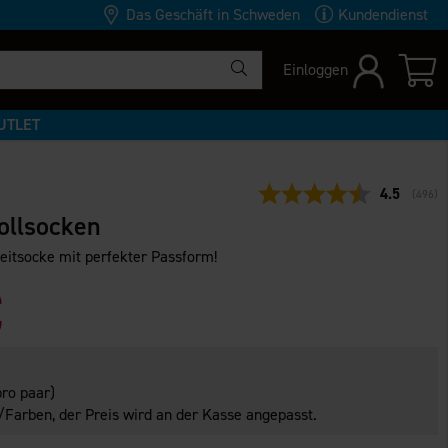
Das Geschäft in Schweden
Kundendienst
Einloggen
UTLET
Durchschni
4.5
(
abgeg
496
)
ollsocken
eitsocke mit perfekter Passform!
€
ro paar)
Farben, der Preis wird an der Kasse angepasst.