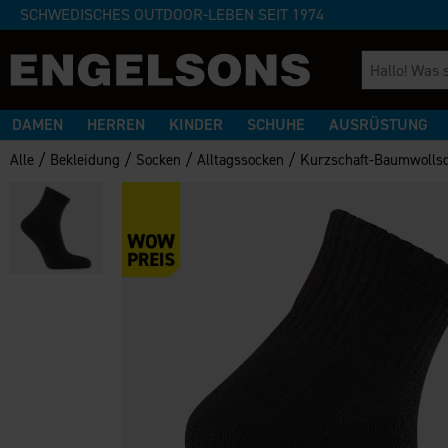
SCHWEDISCHES OUTDOOR-LEBEN SEIT 1974
DAMEN
HERREN
KINDER
SCHUHE
AUSRÜSTUNG
/
/
/
/
Alle
Bekleidung
Socken
Alltagssocken
Kurzschaft-Baumwolls