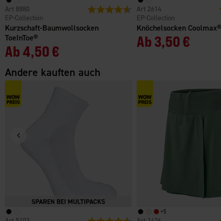
8880
Bewertung:
4.5 von 5 Sternen
2614
EP-Collection
EP-Collection
Kurzschaft-Baumwollsocken
Knöchelsocken Coolmax
ToeInToe®
Ab
3,50 €
Ab
4,50 €
Andere kauften auch
+
5
5103
Bewertung:
4.5 von 5 Sternen
1426