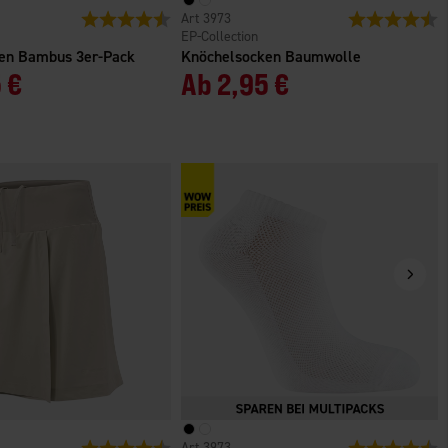
n
Bewertung:
4.4 von 5 Sternen
3973
Bewertung:
4
EP-Collection
en Bambus 3er-Pack
Knöchelsocken Baumwolle
 €
Ab
2,95 €
n
Bewertung:
4.7 von 5 Sternen
3973
Bewertung:
4