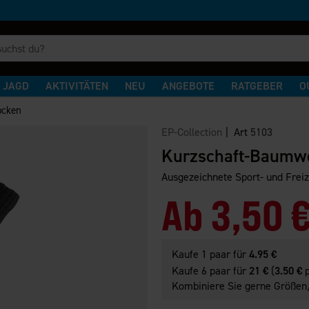
JAGD
AKTIVITÄTEN
NEU
ANGEBOTE
RATGEBER
O
ocken
EP-Collection
| Art
5103
Kurzschaft-Baumw
Ausgezeichnete Sport- und Freiz
Ab
3,50 
Kaufe 1 paar für
4.95 €
Kaufe 6 paar für
21 €
(
3.50 €
p
Kombiniere Sie gerne Größen/