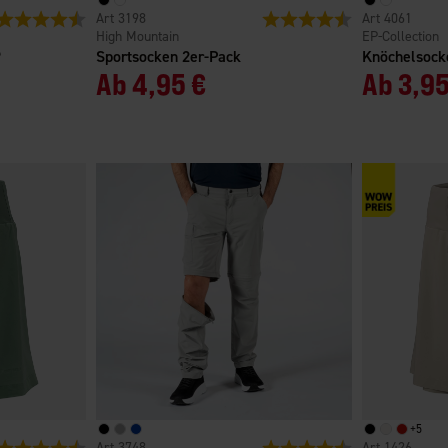
Bewertung:
4.5 von 5 Sternen
3198
Bewertung:
4.2 von 5 Sterne
4061
High Mountain
EP-Collection
®
Sportsocken 2er-Pack
Knöchelsock
Ab
4,95 €
Ab
3,95
+
5
Bewertung:
4.7 von 5 Sternen
3748
Bewertung:
4.5 von 5 Sterne
1426