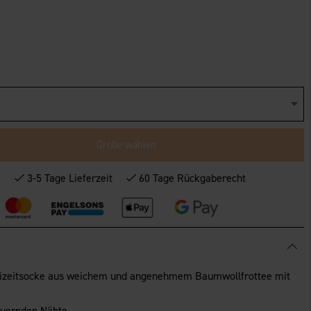
Größe wählen
*
3-5 Tage Lieferzeit
60 Tage Rückgaberecht
eizeitsocke aus weichem und angenehmem Baumwollfrottee mit
euernden Nähte.