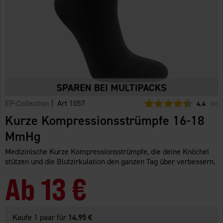
EP-Collection
| Art
1057
Durchschn
4.4
(
abge
80
)
Kurze Kompressionsstrümpfe 16-18
MmHg
Medizinische Kurze Kompressionsstrümpfe, die deine Knöchel
stützen und die Blutzirkulation den ganzen Tag über verbessern.
Ab
13 €
Kaufe 1 paar für
14.95 €