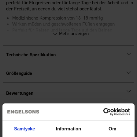
perfekt für Flugreisen oder für lange Tage bei der Arbeit und in
der Freizeit, an denen du viel stehst oder läufst.
Medizinische Kompression von 16–18 mmHg
Wirken müden und geschwollenen Füßen entgegen
Perfekt für Reisen und lange Tage auf den Beinen
Mehr anzeigen
OEKO-TEX®
Standard 100-zertifiziert.
Technische Spezifikation
Größenguide
Bewertungen
Sie benötigen vielleicht auch
Samtycke
Information
Om