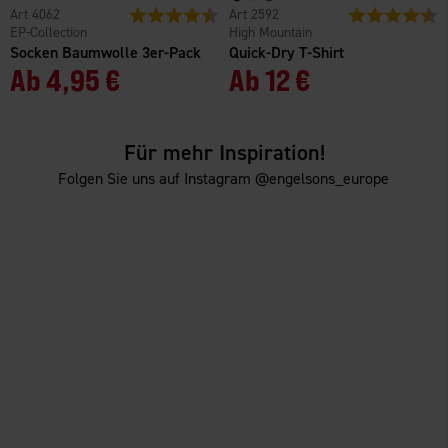
4062
Bewertung:
4.1 von 5 Sternen
2592
Bewertung:
4
EP-Collection
High Mountain
Socken Baumwolle 3er-Pack
Quick-Dry T-Shirt
Ab
4,95 €
Ab
12 €
Für mehr Inspiration!
Folgen Sie uns auf Instagram @engelsons_europe