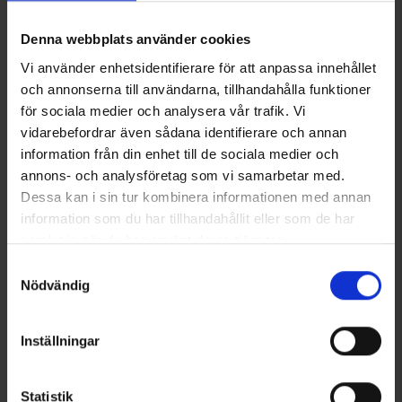
Denna webbplats använder cookies
Vi använder enhetsidentifierare för att anpassa innehållet
och annonserna till användarna, tillhandahålla funktioner
för sociala medier och analysera vår trafik. Vi
vidarebefordrar även sådana identifierare och annan
information från din enhet till de sociala medier och
+
3
Herren Fleecepullover Gällö
Pilzmesser
annons- och analysföretag som vi samarbetar med.
Ab
9,95 €
Ab
4,95 €
Dessa kan i sin tur kombinera informationen med annan
information som du har tillhandahållit eller som de har
samlat in när du har använt deras tjänster.
Ähnliche Produkte
Läs mer om hur vi använder cookies
Samtyckesval
Nödvändig
Inställningar
Statistik