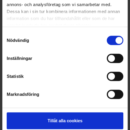
annons- och analysföretag som vi samarbetar med.
Dessa kan i sin tur kombinera informationen med annan
information som du har tillhandahållit eller som de har
samlat in när du har använt deras tjänster.
Läs mer om hur vi använder cookies
Samtyckesval
Nödvändig
Funktions-Cap
Reflektierende
Ab
7,95 €
Trainingshandschuhe
Inställningar
18 €
Ähnliche Produkte
Statistik
Andere kauften auch
Marknadsföring
Tillåt alla cookies