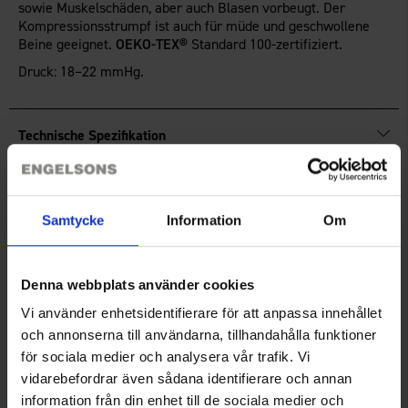
sowie Muskelschäden, aber auch Blasen vorbeugt. Der
Kompressionsstrumpf ist auch für müde und geschwollene
Beine geeignet.
OEKO-TEX®
Standard 100-zertifiziert.
Druck: 18–22 mmHg.
Technische Spezifikation
Größenguide
Samtycke
Information
Om
Bewertungen
Denna webbplats använder cookies
Vi använder enhetsidentifierare för att anpassa innehållet
Sie benötigen vielleicht auch
och annonserna till användarna, tillhandahålla funktioner
för sociala medier och analysera vår trafik. Vi
vidarebefordrar även sådana identifierare och annan
information från din enhet till de sociala medier och