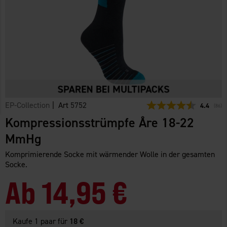
EP-Collection
| Art
5752
Durchschn
4.4
(
abge
86
)
Kompressionsstrümpfe Åre 18-22
MmHg
Komprimierende Socke mit wärmender Wolle in der gesamten
Socke.
Ab
14,95 €
Kaufe 1 paar für
18 €