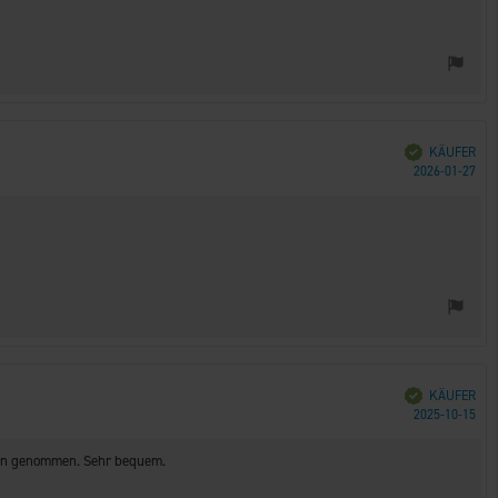
Verifiziert
KÄUFER
Kau
2026-01-27
Verifiziert
KÄUFER
Kau
2025-10-15
ken genommen. Sehr bequem.