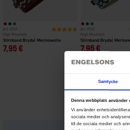
3747
Bewertung:
4.5 von 5 Sternen
3747
High Mountain
High Mountain
Stirnband Brydal Merinowolle
Stirnband Brydal Merino
7,95 €
7,95 €
Samtycke
Denna webbplats använder 
Vi använder enhetsidentifierar
sociala medier och analysera 
till de sociala medier och a