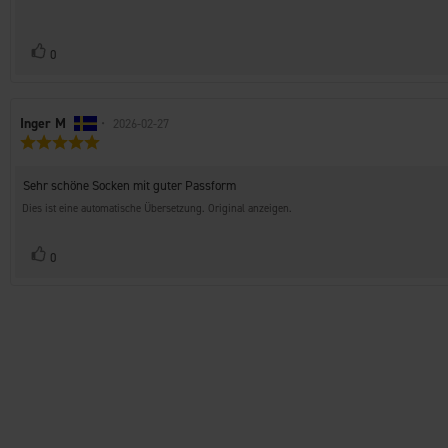
Stimme
Bewertung(en)
0
zu
Autor
Inger M
•
Bewertungsdatum:
2026-02-27
Bewertung:
der
5.0
Rezension:
von
Rezensionstext:
Sehr schöne Socken mit guter Passform
5
Sternen
Dies ist eine automatische Übersetzung. Original anzeigen.
Stimme
Bewertung(en)
0
zu