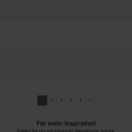
1
2
3
4
5
»
Für mehr Inspiration!
Folgen Sie uns auf Instagram @engelsons_europe