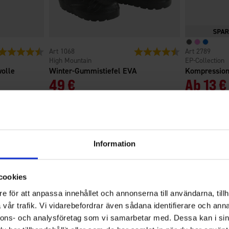
Bewertung:
4.5 von 5 Sternen
1068
Bewertung:
4.2 von 5 Sterne
2789
High Mountain
EP-Collection
wolle
Winter-Gummistiefel EVA
Kompressio
49 €
Ab
13 €
4.2
Information
Bewertung:
cookies
4.2
Basierend auf 246 Bewertungen
von
e för att anpassa innehållet och annonserna till användarna, tillh
und 175 Rezensionen
5
vår trafik. Vi vidarebefordrar även sådana identifierare och anna
Sternen
nnons- och analysföretag som vi samarbetar med. Dessa kan i sin
Was unsere Kunden sagen