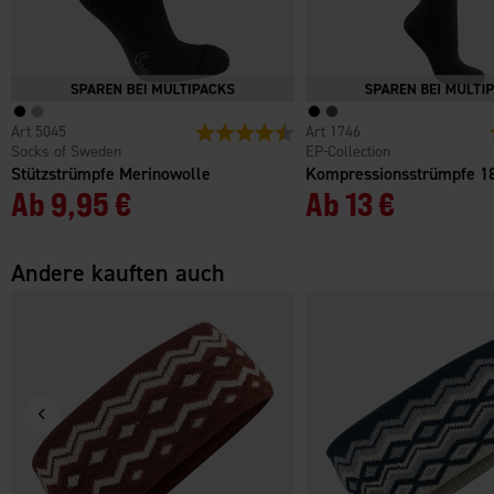
5045
Bewertung:
4.5 von 5 Sternen
1746
Socks of Sweden
EP-Collection
Stützstrümpfe Merinowolle
Kompressionsstrümpfe 
Ab
9,95 €
Ab
13 €
Andere kauften auch