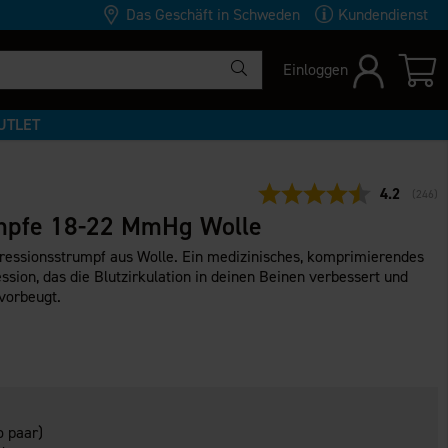
Das Geschäft in Schweden
Kundendienst
Einloggen
UTLET
Durchschni
4.2
(
abgeg
246
)
mpfe 18-22 MmHg Wolle
essionsstrumpf aus Wolle. Ein medizinisches, komprimierendes
ion, das die Blutzirkulation in deinen Beinen verbessert und
vorbeugt.
 paar)