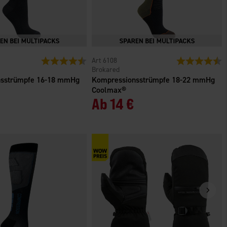
n
Bewertung:
4.4 von 5 Sternen
6108
Bewertung:
4
Brokared
nsstrümpfe 16-18 mmHg
Kompressionsstrümpfe 18-22 mmHg
Coolmax®
Ab
14 €