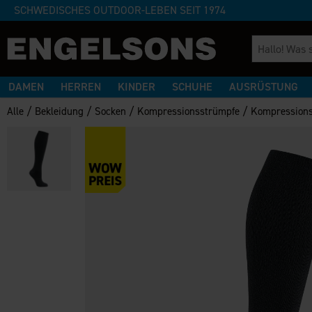
SCHWEDISCHES OUTDOOR-LEBEN SEIT 1974
DAMEN
HERREN
KINDER
SCHUHE
AUSRÜSTUNG
/
/
/
/
Alle
Bekleidung
Socken
Kompressionsstrümpfe
Kompression