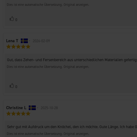
Sternen
Dies ist eine automatische Übersetzung. Original anzeigen.
Stimme
Bewertung(en)
0
zu
Autor
Lena T
•
Bewertungsdatum:
2026-02-09
Bewertung:
der
5.0
Rezension:
von
Rezensionstext:
Gut, dass Zehen- und Fersenbereich aus unterschiedlichen Materialien gefertigt 
5
Sternen
Dies ist eine automatische Übersetzung. Original anzeigen.
Stimme
Bewertung(en)
0
zu
Autor
Christine L
•
Bewertungsdatum:
2025-10-28
Bewertung:
der
5.0
Rezension:
von
Rezensionstext:
Sehr gut mit Aufdruck um den Knöchel, den ich möchte. Gute Länge. Ich hab
5
Sternen
Dies ist eine automatische Übersetzung. Original anzeigen.