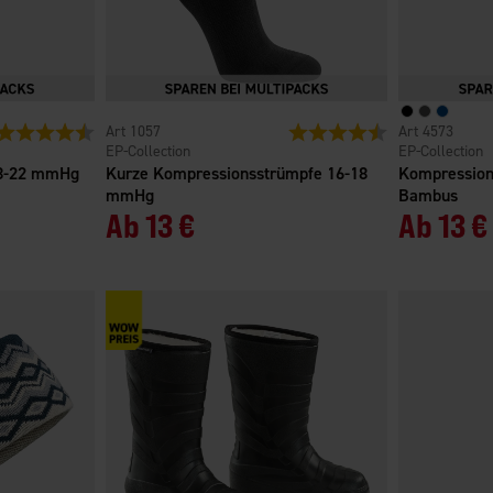
Bewertung:
4.3 von 5 Sternen
1057
Bewertung:
4.4 von 5 Sterne
4573
EP-Collection
EP-Collection
18-22 mmHg
Kurze Kompressionsstrümpfe 16-18
Kompressio
mmHg
Bambus
Ab
13 €
Ab
13 €