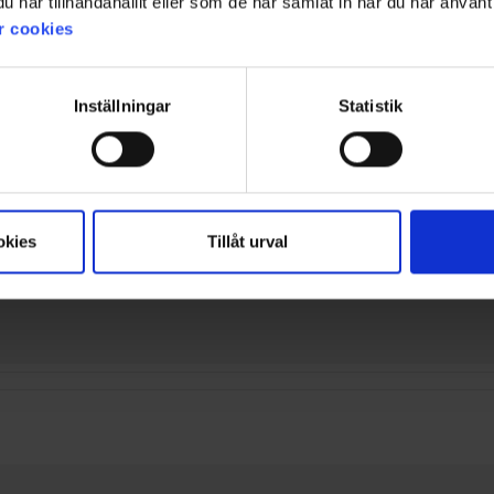
har tillhandahållit eller som de har samlat in när du har använt 
sind und guten Halt bieten. Die Passform ist für viele geeignet. G
r cookies
nd die Haltbarkeit im Fuß- und Fersenbereich variiert. Insgesamt f
KI-Zusammenfassung von 175 Kundenbewertungen
Inställningar
Statistik
Filter
ewertung
Bilder
Größentre
okies
Tillåt urval