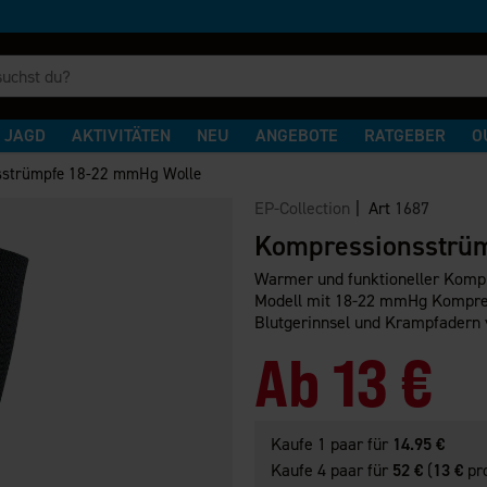
JAGD
AKTIVITÄTEN
NEU
ANGEBOTE
RATGEBER
O
sstrümpfe 18-22 mmHg Wolle
EP-Collection
| Art
1687
Kompressionsstrü
Warmer und funktioneller Kompr
Modell mit 18-22 mmHg Kompress
Blutgerinnsel und Krampfadern 
Ab
13 €
Kaufe 1 paar für
14.95 €
Kaufe 4 paar für
52 €
(
13 €
pro