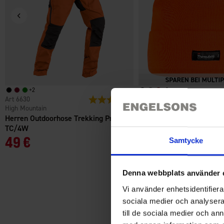
+
2
+
2
6630
Bewertung:
4.4 von 5 Sternen
6085
High Mountain
High Mountain
Herren Outdoorhose Trekking Pro
Mütze Thinsulate™
TC/4W
Ab
4,50 €
49 €
Samtycke
Denna webbplats använder 
Vi använder enhetsidentifierar
sociala medier och analysera 
till de sociala medier och a