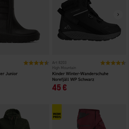
Bewertung:
4.7 von 5 Sternen
8203
Bewertung:
4
High Mountain
er Junior
Kinder Winter-Wanderschuhe
Norefjäll WP Schwarz
45 €