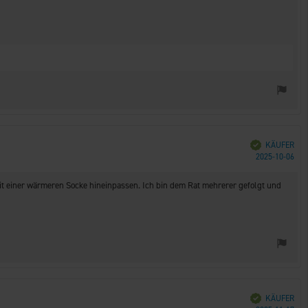
Verifiziert
KÄUFER
Kau
2025-10-06
 mit einer wärmeren Socke hineinpassen. Ich bin dem Rat mehrerer gefolgt und
Verifiziert
KÄUFER