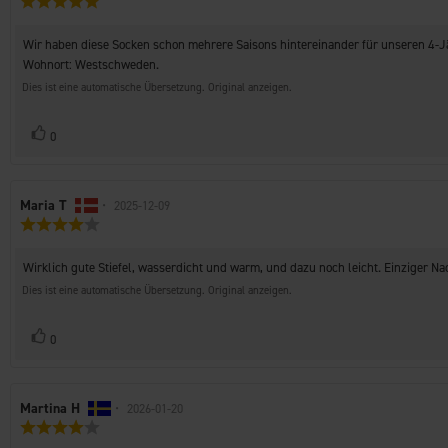
der
5.0
Rezension:
von
Rezensionstext:
Wir haben diese Socken schon mehrere Saisons hintereinander für unseren 4-Jäh
5
Sternen
Wohnort: Westschweden.
Dies ist eine automatische Übersetzung. Original anzeigen.
Stimme
Bewertung(en)
0
zu
Autor
Maria T
•
Bewertungsdatum:
2025-12-09
Bewertung:
der
4.0
Rezension:
von
Rezensionstext:
Wirklich gute Stiefel, wasserdicht und warm, und dazu noch leicht. Einziger Nach
5
Sternen
Dies ist eine automatische Übersetzung. Original anzeigen.
Stimme
Bewertung(en)
0
zu
Autor
Martina H
•
Bewertungsdatum:
2026-01-20
Bewertung:
der
4.0
Rezension: