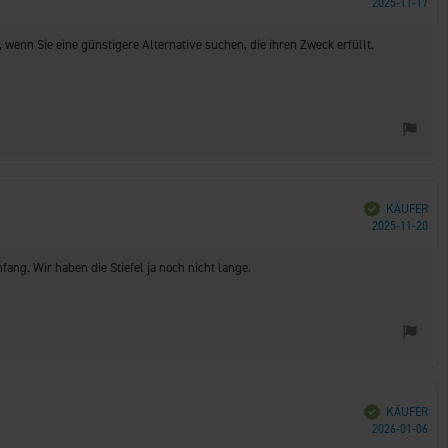
Kau
2025-11-17
enn Sie eine günstigere Alternative suchen, die ihren Zweck erfüllt.
Verifiziert
KÄUFER
Kau
2025-11-20
fang. Wir haben die Stiefel ja noch nicht lange.
Verifiziert
KÄUFER
Kau
2026-01-06