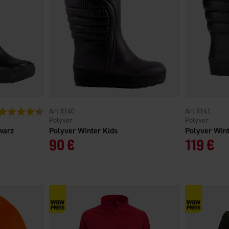
Bewertung:
4.2 von 5 Sternen
8140
8141
Polyver
Polyver
warz
Polyver Winter Kids
Polyver Wint
90 €
119 €