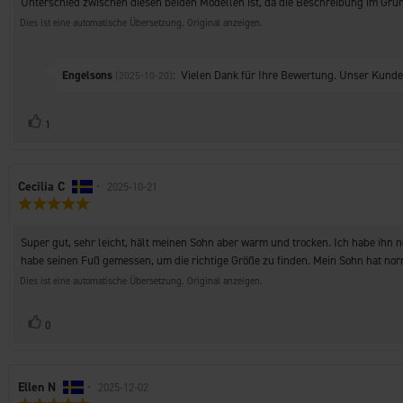
Unterschied zwischen diesen beiden Modellen ist, da die Beschreibung im Grunde
Dies ist eine automatische Übersetzung. Original anzeigen.
Antworten
Engelsons
:
Vielen Dank für Ihre Bewertung. Unser Kunden
(2025-10-20)
von:
Stimme
Bewertung(en)
1
zu
Autor
Cecilia C
•
Bewertungsdatum:
2025-10-21
Bewertung:
der
5.0
Rezension:
von
Rezensionstext:
Super gut, sehr leicht, hält meinen Sohn aber warm und trocken. Ich habe ihn n
5
Sternen
habe seinen Fuß gemessen, um die richtige Größe zu finden. Mein Sohn hat norm
Dies ist eine automatische Übersetzung. Original anzeigen.
Stimme
Bewertung(en)
0
zu
Autor
Ellen N
•
Bewertungsdatum:
2025-12-02
Bewertung: