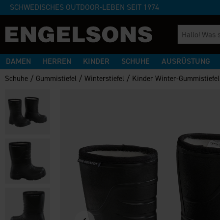
SCHWEDISCHES OUTDOOR-LEBEN SEIT 1974
DAMEN
HERREN
KINDER
SCHUHE
AUSRÜSTUNG
/
/
/
Schuhe
Gummistiefel
Winterstiefel
Kinder Winter-Gummistiefe