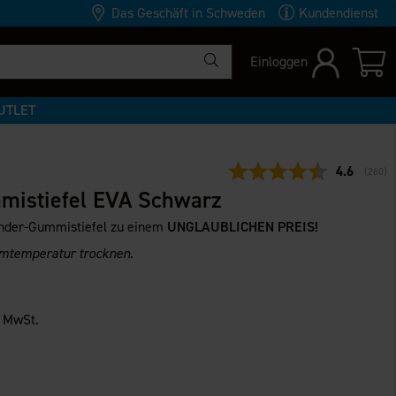
Das Geschäft in Schweden
Kundendienst
Einloggen
UTLET
Durchschni
4.6
(
abgeg
260
)
mistiefel EVA Schwarz
Kinder-Gummistiefel zu einem
UNGLAUBLICHEN PREIS!
umtemperatur trocknen.
. MwSt.