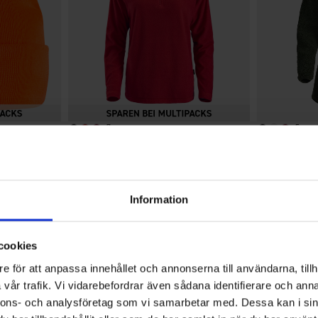
+
7
+
5
Bewertung:
4.6 von 5 Sternen
8579
Bewertung:
4.6 von 5 Sterne
6692
High Mountain
High Mountain
Damen Fleecepullover Gällö
Damen Flee
Ab
9,95 €
39 €
Information
cookies
4.6
e för att anpassa innehållet och annonserna till användarna, tillh
vår trafik. Vi vidarebefordrar även sådana identifierare och anna
nnons- och analysföretag som vi samarbetar med. Dessa kan i sin