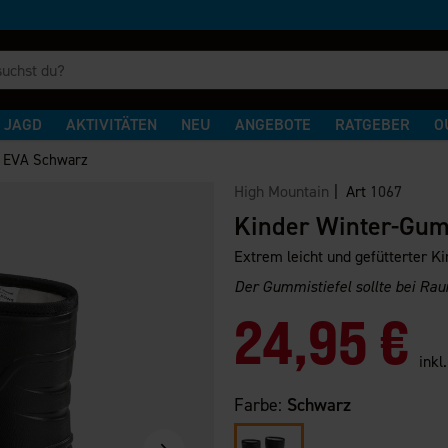
JAGD
AKTIVITÄTEN
NEU
ANGEBOTE
RATGEBER
O
l EVA Schwarz
High Mountain
| Art
1067
Kinder Winter-Gum
Extrem leicht und gefütterter 
Der Gummistiefel sollte bei Ra
24,95 €
inkl
Farbe:
Schwarz