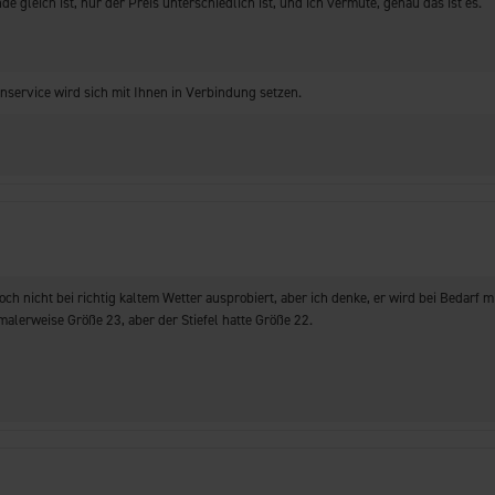
 gleich ist, nur der Preis unterschiedlich ist, und ich vermute, genau das ist es.
service wird sich mit Ihnen in Verbindung setzen.
och nicht bei richtig kaltem Wetter ausprobiert, aber ich denke, er wird bei Bedarf
alerweise Größe 23, aber der Stiefel hatte Größe 22.