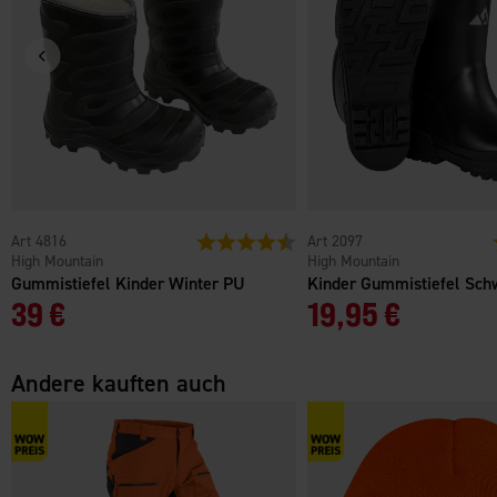
4816
Bewertung:
4.8 von 5 Sternen
2097
High Mountain
High Mountain
Gummistiefel Kinder Winter PU
Kinder Gummistiefel Sch
39 €
19,95 €
Andere kauften auch