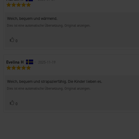
Bewertung:
der
5.0
Rezension:
von
Rezensionstext:
Weich, bequem und wärmend.
5
Sternen
Dies ist eine automatische Übersetzung. Original anzeigen.
Stimme
Bewertung(en)
0
zu
Autor
Evelina H
•
Bewertungsdatum:
2025-11-19
Bewertung:
der
5.0
Rezension:
von
Rezensionstext:
Weich, bequem und strapazierfähig. Die Kinder lieben es.
5
Sternen
Dies ist eine automatische Übersetzung. Original anzeigen.
Stimme
Bewertung(en)
0
zu