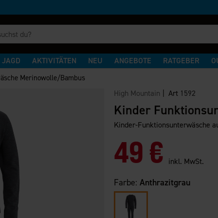
JAGD
AKTIVITÄTEN
NEU
ANGEBOTE
RATGEBER
O
wäsche Merinowolle/Bambus
High Mountain
| Art
1592
Kinder Funktionsu
Kinder-Funktionsunterwäsche a
49 €
inkl. MwSt.
Farbe:
Anthrazitgrau