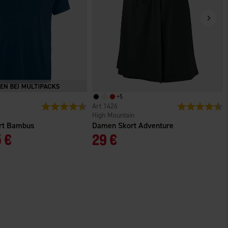
+
5
n
Bewertung:
4.4 von 5 Sternen
1426
Bewertung:
4
High Mountain
irt Bambus
Damen Skort Adventure
 €
29 €