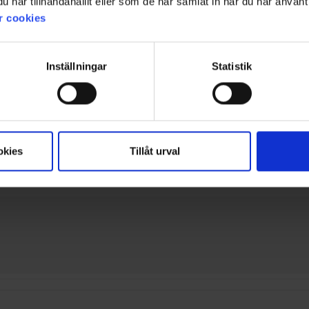
har tillhandahållit eller som de har samlat in när du har använt 
r cookies
Inställningar
Statistik
okies
Tillåt urval