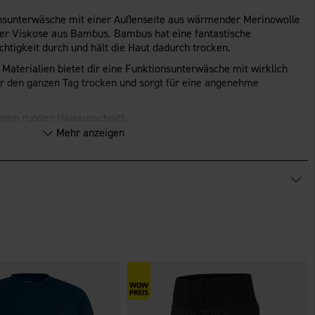
onsunterwäsche mit einer Außenseite aus wärmender Merinowolle
her Viskose aus Bambus. Bambus hat eine fantastische
chtigkeit durch und hält die Haut dadurch trocken.
Materialien bietet dir eine Funktionsunterwäsche mit wirklich
r den ganzen Tag trocken und sorgt für eine angenehme
nen runden Halsausschnitt.
Mehr anzeigen
für Spiel und Outdoor-Aktivitäten wie Schlittenfahren, Skifahren,
ndere Aktivitäten, bei denen du warm bleiben musst.