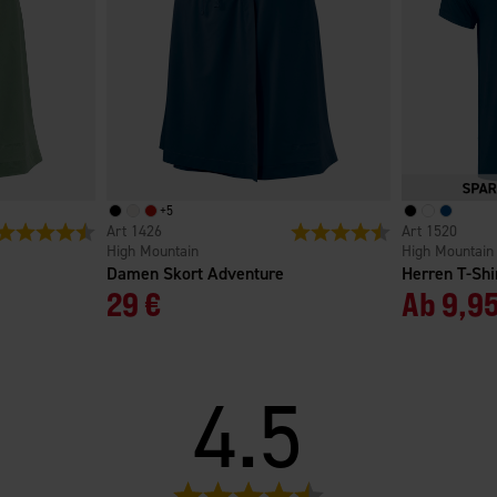
+
5
Bewertung:
4.7 von 5 Sternen
1426
Bewertung:
4.7 von 5 Sterne
1520
High Mountain
High Mountain
Damen Skort Adventure
Herren T-Sh
29 €
Ab
9,95
4.5
Bewertung: