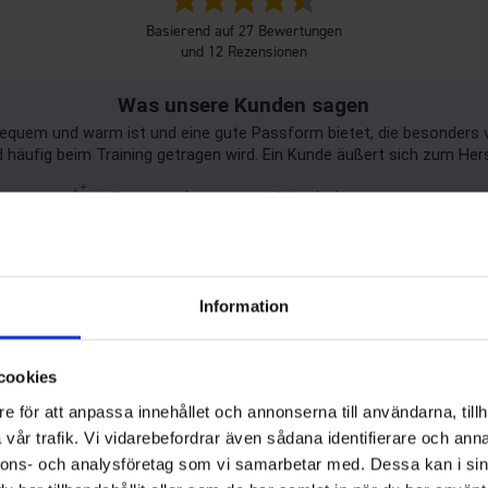
4.5
Basierend auf 27 Bewertungen
von
und 12 Rezensionen
5
Sternen
Was unsere Kunden sagen
 bequem und warm ist und eine gute Passform bietet, die besonder
d häufig beim Training getragen wird. Ein Kunde äußert sich zum Hers
KI-Zusammenfassung von 12 Kundenbewertungen
Filter
ewertung
Bilder
Größentre
Information
 Bestellung und schnelle Lieferung.
cookies
e för att anpassa innehållet och annonserna till användarna, tillh
vår trafik. Vi vidarebefordrar även sådana identifierare och anna
nnons- och analysföretag som vi samarbetar med. Dessa kan i sin