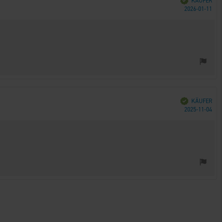
KÄUFER
Kau
2026-01-11
Verifiziert
KÄUFER
Kau
2025-11-04