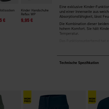
Eine exklusive Kinder-Funkti
Wollsocken
Kinder Handschuhe
und einer Innenseite aus weic
Reflex WP
Absorptionsfähigkeit, lässt Feu
5 €
9,95 €
Die Kombination dieser beiden 
hohem Komfort. Sie hält Kinde
Temperatur.
Das Funktionsunterhemd hat ei
Perfekte Funktionsunterwäsche 
Jagd- und Outdoor-Leben und a
Technische Spezifikation