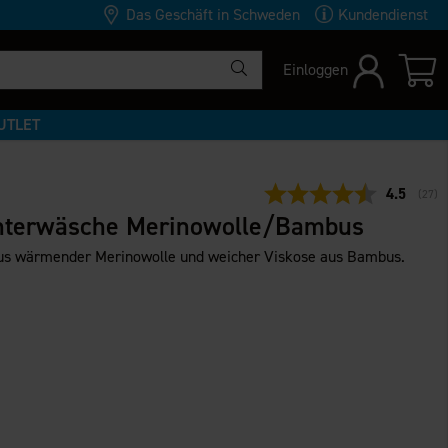
Das Geschäft in Schweden
Kundendienst
Einloggen
UTLET
Durchschn
4.5
(
abge
27
)
nterwäsche Merinowolle/Bambus
us wärmender Merinowolle und weicher Viskose aus Bambus.