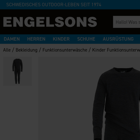
SCHWEDISCHES OUTDOOR-LEBEN SEIT 1974
DAMEN
HERREN
KINDER
SCHUHE
AUSRÜSTUNG
/
/
/
Alle
Bekleidung
Funktionsunterwäsche
Kinder Funktionsunter