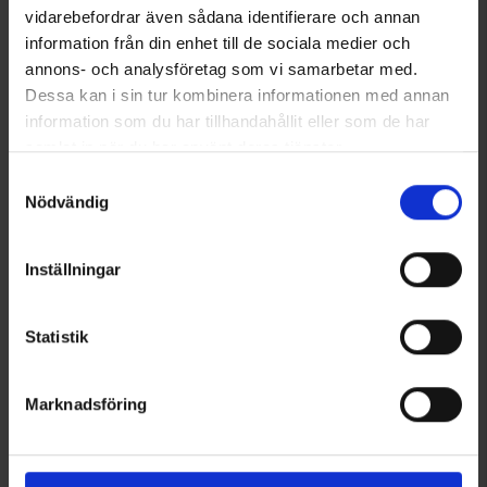
vidarebefordrar även sådana identifierare och annan
Sie benötigen vielleicht auch
information från din enhet till de sociala medier och
annons- och analysföretag som vi samarbetar med.
Dessa kan i sin tur kombinera informationen med annan
information som du har tillhandahållit eller som de har
samlat in när du har använt deras tjänster.
Läs mer om hur vi använder cookies
Samtyckesval
Nödvändig
Inställningar
Kinder Fleecejacke Sjönevad
Kinder Fleecepullover Gällö
27 €
Ab
8,95 €
Statistik
Ähnliche Produkte
Marknadsföring
Andere kauften auch