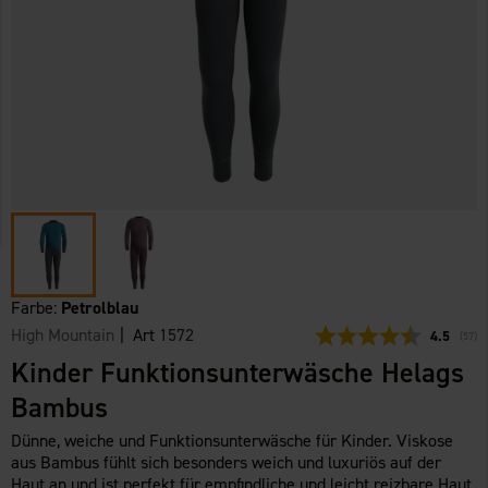
Farbe:
Petrolblau
High Mountain
| Art
1572
Durchschn
4.5
(
abge
57
)
Kinder Funktionsunterwäsche Helags
Bambus
Dünne, weiche und Funktionsunterwäsche für Kinder. Viskose
aus Bambus fühlt sich besonders weich und luxuriös auf der
Haut an und ist perfekt für empfindliche und leicht reizbare Haut.