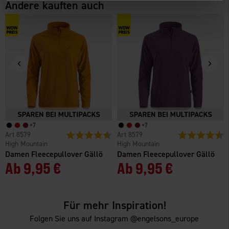
Andere kauften auch
+
7
+
7
8579
Bewertung:
4.6 von 5 Sternen
8579
Bewertung:
4
High Mountain
High Mountain
Damen Fleecepullover Gällö
Damen Fleecepullover Gällö
Ab
9,95 €
Ab
9,95 €
Für mehr Inspiration!
Folgen Sie uns auf Instagram @engelsons_europe