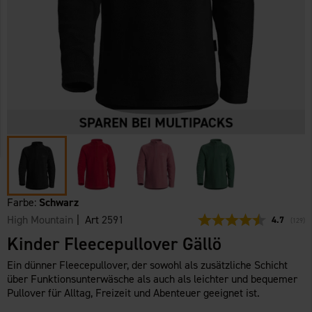
Farbe:
Schwarz
High Mountain
| Art
2591
Durchschni
4.7
(
abgeg
129
)
Kinder Fleecepullover Gällö
Ein dünner Fleecepullover, der sowohl als zusätzliche Schicht
über Funktionsunterwäsche als auch als leichter und bequemer
Pullover für Alltag, Freizeit und Abenteuer geeignet ist.