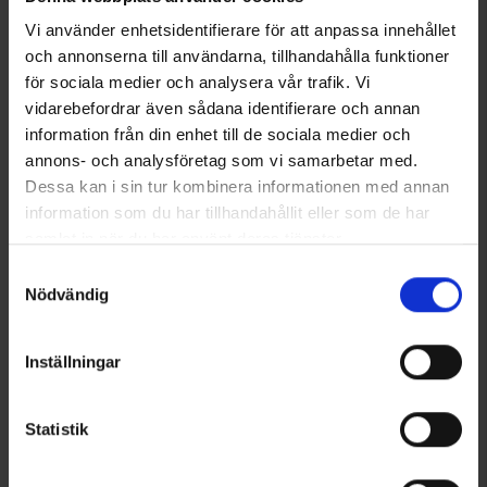
Vi använder enhetsidentifierare för att anpassa innehållet
och annonserna till användarna, tillhandahålla funktioner
för sociala medier och analysera vår trafik. Vi
Outdoorsandale Grebbestad
Outdoorsandale Grebbestad
vidarebefordrar även sådana identifierare och annan
Schwarz
Schwarz
information från din enhet till de sociala medier och
29 €
29 €
annons- och analysföretag som vi samarbetar med.
Dessa kan i sin tur kombinera informationen med annan
Ähnliche Produkte
information som du har tillhandahållit eller som de har
samlat in när du har använt deras tjänster.
Läs mer om hur vi använder cookies
Samtyckesval
Nödvändig
Inställningar
Statistik