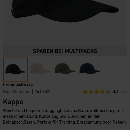
Farbe:
Schwarz
High Mountain
| Art
3525
Durchschni
4.4
(
abgeg
345
)
Kappe
Weiche und bequeme Jogginghose aus Baumwollmischung mit
elastischem Bund, Kordelzug und Bündchen an den
Beinabschlüssen. Perfekt für Training, Entspannung oder Reisen.