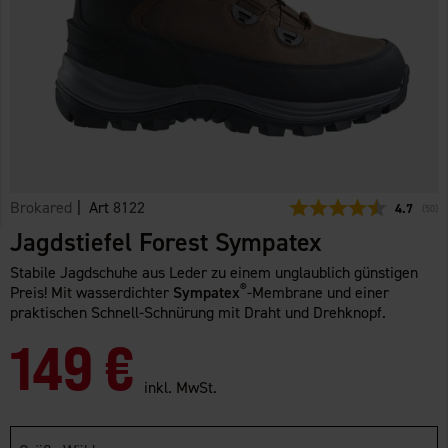
Brokared
| Art
8122
Durchschn
4.7
(
abge
50
)
Jagdstiefel Forest Sympatex
Stabile Jagdschuhe aus Leder zu einem unglaublich günstigen
®
Preis! Mit wasserdichter
Sympatex
-Membrane und einer
praktischen Schnell-Schnürung mit Draht und Drehknopf.
149 €
inkl. MwSt.