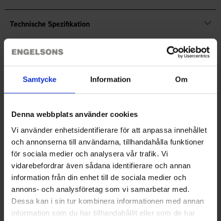
Wanderschuh vor Abnutzung geschützt.
Die Wanderschuhe sind mit 200 g Thinsulate gefüttert, was
Technische Spezifikation
angenehme Wärme bietet.
Eine grobe Gummiaußensohle sorgt für wirklich guten Halt.
Bewertungen
Herausnehmbare Sohle.
Samtycke
Information
Om
Sie benötigen vielleicht auch
Denna webbplats använder cookies
Vi använder enhetsidentifierare för att anpassa innehållet
och annonserna till användarna, tillhandahålla funktioner
för sociala medier och analysera vår trafik. Vi
vidarebefordrar även sådana identifierare och annan
information från din enhet till de sociala medier och
annons- och analysföretag som vi samarbetar med.
Dessa kan i sin tur kombinera informationen med annan
information som du har tillhandahållit eller som de har