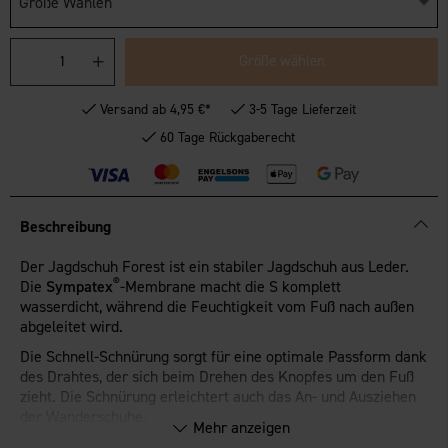
Größe Wählen
Größe wählen
Versand ab 4,95 €*
3-5 Tage Lieferzeit
60 Tage Rückgaberecht
Beschreibung
Der Jagdschuh Forest ist ein stabiler Jagdschuh aus Leder.
®
Die
Sympatex
-Membrane macht die S komplett
wasserdicht, während die Feuchtigkeit vom Fuß nach außen
abgeleitet wird.
Die Schnell-Schnürung sorgt für eine optimale Passform dank
des Drahtes, der sich beim Drehen des Knopfes um den Fuß
zieht. Die Schnürung erleichtert auch das An- und Ausziehen
der Wanderschuhe.
Mehr anzeigen
Dank eines robusten Gummischutzes gegen Schlamm wird der