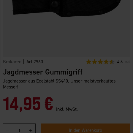
Brokared
| Art
2960
Durchschn
4.6
(
abge
58
)
Jagdmesser Gummigriff
Jagdmesser aus Edelstahl SS440. Unser meistverkauftes
Messer!
14,95 €
inkl. MwSt.
In den Warenkorb