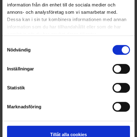
information från din enhet till de sociala medier och
annons- och analysföretag som vi samarbetar med.
Dessa kan i sin tur kombinera informationen med annan
information som du har tillhandahållit eller som de har
samlat in när du har använt deras tjänster.
Läs mer om hur vi använder cookies
Samtyckesval
Nödvändig
Inställningar
2292
Bewertung:
4.5 von 5 Sternen
2537
Bewertung:
4
Brokared
Brokared
Jagdmesser PK01
Klappmesser Multifunktion
Statistik
24,95 €
19,90 €
Andere kauften auch
Marknadsföring
Tillåt alla cookies