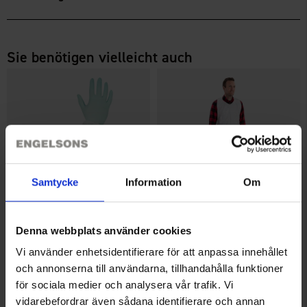
Sie benötigen vielleicht auch
Samtycke
Information
Om
Granberg Sleeve Covers 100
Granberg Disposable Aprons
Denna webbplats använder cookies
pcs
50 pcs
Vi använder enhetsidentifierare för att anpassa innehållet
Ab
5,95 €
Ab
18 €
och annonserna till användarna, tillhandahålla funktioner
för sociala medier och analysera vår trafik. Vi
Ähnliche Produkte
vidarebefordrar även sådana identifierare och annan