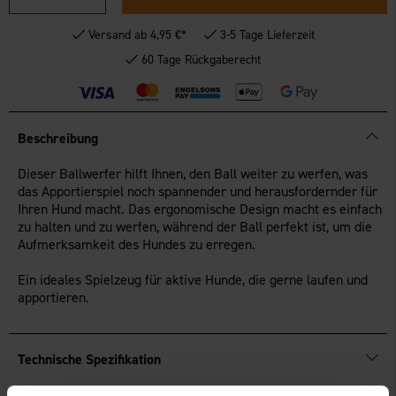
Versand ab 4,95 €*
3-5 Tage Lieferzeit
60 Tage Rückgaberecht
Beschreibung
Dieser Ballwerfer hilft Ihnen, den Ball weiter zu werfen, was
das Apportierspiel noch spannender und herausfordernder für
Ihren Hund macht. Das ergonomische Design macht es einfach
zu halten und zu werfen, während der Ball perfekt ist, um die
Aufmerksamkeit des Hundes zu erregen.
Ein ideales Spielzeug für aktive Hunde, die gerne laufen und
apportieren.
Technische Spezifikation