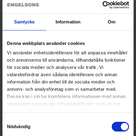
Sie benötigen vielleicht auch
Samtycke
Information
Om
Denna webbplats använder cookies
Vi använder enhetsidentifierare för att anpassa innehållet
och annonserna till användarna, tillhandahålla funktioner
för sociala medier och analysera vår trafik. Vi
vidarebefordrar även sådana identifierare och annan
information från din enhet till de sociala medier och
Trinkflasche Hund 0,5L
Reiseschüssel für Hunde
annons- och analysföretag som vi samarbetar med.
Ab
3,50 €
Ab
3,50 €
Dessa kan i sin tur kombinera informationen med annan
information som du har tillhandahållit eller som de har
samlat in när du har använt deras tjänster.
Ähnliche Produkte
Läs mer om hur vi använder cookies
Samtyckesval
Andere kauften auch
Nödvändig