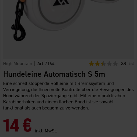
High Mountain
| Art
7164
Durchschn
2.9
(
abge
10
)
Hundeleine Automatisch S 5m
Eine schnell stoppende Rollleine mit Bremssystem und
Verriegelung, die Ihnen volle Kontrolle über die Bewegungen des
Hund während der Spaziergänge gibt. Mit einem praktischen
Karabinerhaken und einem flachen Band ist sie sowohl
funktional als auch bequem zu verwenden.
14 €
inkl. MwSt.