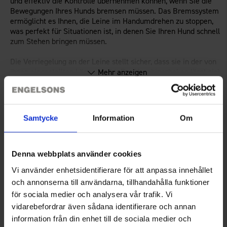
und effektiv die Kontrolle übernehmen können, wenn Sie die
Bewegungen Ihres Hunds bremsen müssen. Das Bremssystem
ermöglicht es Ihnen, die Leine im Handumdrehen zu stoppen,
was perfekt für Situationen ist, in denen Sie Ihren Hund schnell
zum Stehen bringen müssen.
Die Verriegelung an der Leine stellt sicher, dass sie in der von
Ihnen eingestellten Länge bleibt. Der Karabinerhaken lässt sich
Mehr anzeigen
einfach an das Geschirr oder Halsband des Hunds befestigen.
Flaches Band, das sich nicht verheddert.
Technische Spezifikation
Die Leine passt für Hunde bis zu 20 kg.
Samtycke
Information
Om
Bewertungen
Denna webbplats använder cookies
Vi använder enhetsidentifierare för att anpassa innehållet
och annonserna till användarna, tillhandahålla funktioner
Sie benötigen vielleicht auch
för sociala medier och analysera vår trafik. Vi
vidarebefordrar även sådana identifierare och annan
information från din enhet till de sociala medier och