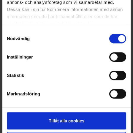
annons- och analysföretag som vi samarbetar med.
Dessa kan i sin tur kombinera informationen med annan
information som du har tillhandahållit eller som de har
samlat in när du har använt deras tjänster.
Läs mer om hur vi använder cookies
Samtyckesval
Nödvändig
Hundemantel Reflex
Dogman Kotbeutel 50er-Pack
9,95 €
1,95 €
Inställningar
Ähnliche Produkte
Statistik
Andere kauften auch
Marknadsföring
Tillåt alla cookies