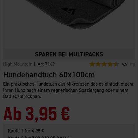
High Mountain
| Art
7149
Durchschn
4.5
(
abge
33
)
Hundehandtuch 60x100cm
Ein praktisches Hundetuch aus Mikrofaser, das es einfach macht,
Ihren Hund nach einem regnerischen Spaziergang oder einem
Bad abzutrocknen.
Ab
3,95 €
Kaufe 1 für
4.95 €