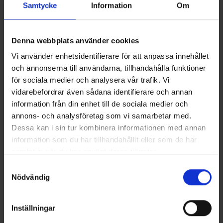
unverzichtbaren Zubehör für Alltag und Abenteuer macht.
Samtycke
Information
Om
Technische Spezifikation
Denna webbplats använder cookies
Vi använder enhetsidentifierare för att anpassa innehållet
och annonserna till användarna, tillhandahålla funktioner
Bewertungen
för sociala medier och analysera vår trafik. Vi
vidarebefordrar även sådana identifierare och annan
information från din enhet till de sociala medier och
Sie benötigen vielleicht auch
annons- och analysföretag som vi samarbetar med.
Dessa kan i sin tur kombinera informationen med annan
information som du har tillhandahållit eller som de har
samlat in när du har använt deras tjänster.
Läs mer om hur vi använder cookies
Samtyckesval
Nödvändig
Inställningar