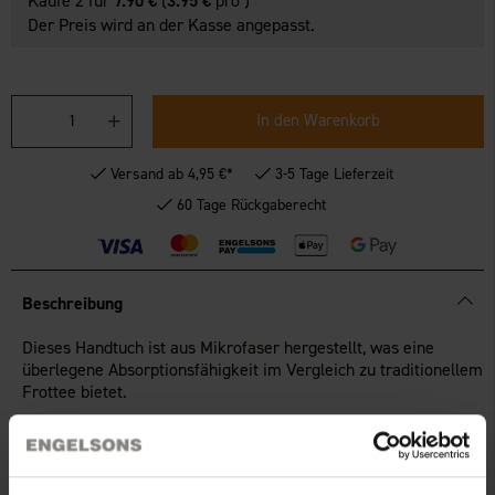
Kaufe 2 für
7.90 €
(
3.95 €
pro )
Der Preis wird an der Kasse angepasst.
In den Warenkorb
Versand ab 4,95 €*
3-5 Tage Lieferzeit
60 Tage Rückgaberecht
Beschreibung
Dieses Handtuch ist aus Mikrofaser hergestellt, was eine
überlegene Absorptionsfähigkeit im Vergleich zu traditionellem
Frottee bietet.
Es ist sowohl leicht als auch komprimierbar, was es perfekt für
Reisen oder Ausflüge macht. Das Handtuch trocknet schnell
und nimmt minimalen Platz in der Tasche ein, was es zu einem