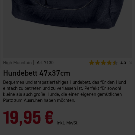
High Mountain
| Art
7130
Durchsch
4.3
(
abg
3
)
Hundebett 47x37cm
Bequemes und strapazierfähiges Hundebett, das für den Hund
einfach zu betreten und zu verlassen ist. Perfekt für sowohl
kleine als auch große Hunde, die einen eigenen gemütlichen
Platz zum Ausruhen haben möchten.
19,95 €
inkl. MwSt.