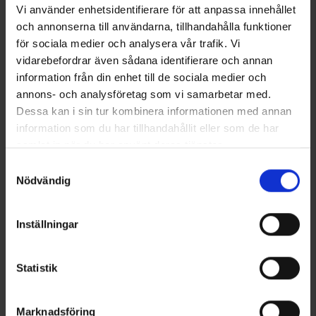
Vi använder enhetsidentifierare för att anpassa innehållet
och annonserna till användarna, tillhandahålla funktioner
för sociala medier och analysera vår trafik. Vi
Socken Coolmax® Grau
Springyard Applier Brush
vidarebefordrar även sådana identifierare och annan
Ab
6,50 €
6,95 €
information från din enhet till de sociala medier och
annons- och analysföretag som vi samarbetar med.
Ähnliche Produkte
Dessa kan i sin tur kombinera informationen med annan
information som du har tillhandahållit eller som de har
samlat in när du har använt deras tjänster.
Läs mer om hur vi använder cookies
Samtyckesval
Nödvändig
Inställningar
Statistik
1880
Bewertung:
4.6 von 5 Sternen
1884
Bewertung:
4
Springyard
Springyard
Boot 5,0 90 cm
Hike 6,0 160 cm
Marknadsföring