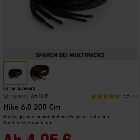
Farbe:
Schwarz
Springyard
| Art
1885
Durchschn
4.7
(
abge
26
)
Hike 6,0 200 Cm
Runde, grobe Schnürsenkel aus Polyester mit einem
Durchmesser von 6 mm.
Ab
4,95 €