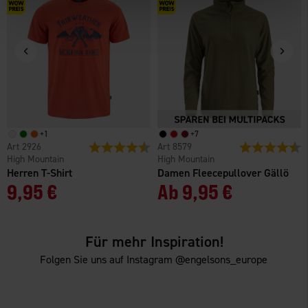
+
1
+
7
2926
Bewertung:
4.5 von 5 Sternen
8579
Bewertung:
4
High Mountain
High Mountain
Herren T-Shirt
Damen Fleecepullover Gällö
9,95 €
Ab
9,95 €
Für mehr Inspiration!
Folgen Sie uns auf Instagram @engelsons_europe