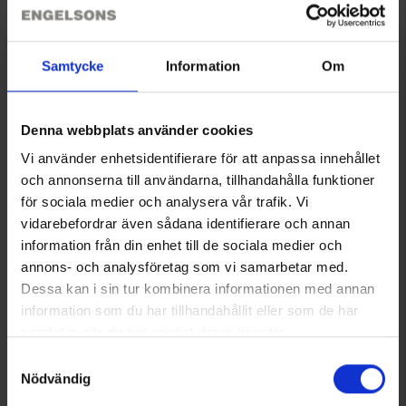
Größenguide
Samtycke
Information
Om
Bewertungen
Denna webbplats använder cookies
Sie benötigen vielleicht auch
Vi använder enhetsidentifierare för att anpassa innehållet
och annonserna till användarna, tillhandahålla funktioner
för sociala medier och analysera vår trafik. Vi
vidarebefordrar även sådana identifierare och annan
information från din enhet till de sociala medier och
annons- och analysföretag som vi samarbetar med.
Dessa kan i sin tur kombinera informationen med annan
information som du har tillhandahållit eller som de har
samlat in när du har använt deras tjänster.
Läs mer om hur vi använder cookies
Samtyckesval
Herren Outdoorhose Duved
Jagdkappe Wendbar
Nödvändig
49 €
9,95 €