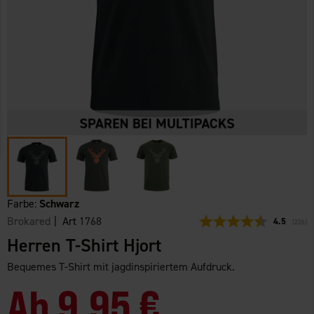
Farbe:
Schwarz
Brokared
| Art
1768
Durchschni
4.5
(
abgeg
226
)
Herren T-Shirt Hjort
Bequemes T-Shirt mit jagdinspiriertem Aufdruck.
Ab
9,95 €