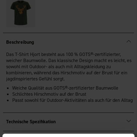
Beschreibung
Das T-Shirt Hjort besteht aus 100 % GOTS®-zertifizierter,
weicher Baumwolle. Das klassische Design macht es leicht, es
sowohl mit Outdoor- als auch mit Alltagskleidung zu
kombinieren, während das Hirschmotiv auf der Brust für ein
jagdinspiriertes Gefühl sorgt.
Weiche Qualität aus GOTS®-zertifizierter Baumwolle
Schlichtes Hirschmotiv auf der Brust
Passt sowohl für Outdoor-Aktivitäten als auch für den Alltag
Technische Spezifikation