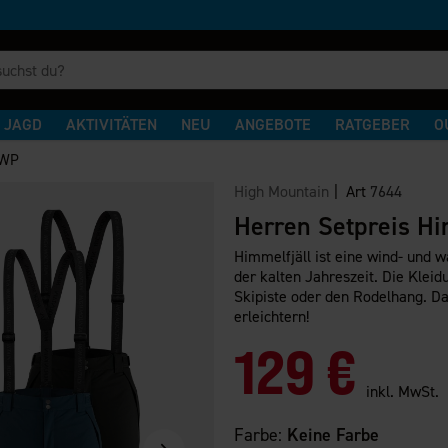
JAGD
AKTIVITÄTEN
NEU
ANGEBOTE
RATGEBER
O
 WP
High Mountain
| Art
7644
Herren Setpreis Hi
Himmelfjäll ist eine wind- und w
der kalten Jahreszeit. Die Kleid
Skipiste oder den Rodelhang. Das
erleichtern!
129 €
inkl. MwSt.
Farbe:
Keine Farbe