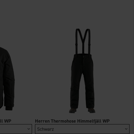
Care
OrganoTex Wash-In
OrganoTex Garment
Wash
Textile Waterproofing
Care Kit
ll WP
Herren Thermohose Himmelfjäll WP
22 €
26 €
Schwarz