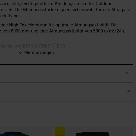
serdichte, leicht gefütterte Kleidungsstücke für Outdoor-
reszeit. Die Kleidungsstücke eignen sich sowohl für den Alltag als
Rodelhang.
 eine
High-Tex
-Membran für optimale Atmungsaktivität. Die
 von 8000 mm und eine Atmungsaktivität von 5000 g/m²/24h.
®
mprägnierung
BIONIC-FINISH
ECO
.
Mehr anzeigen
iziert.
hkeiten. Geeignet für alle, die eine warme und zuverlässige Jacke
der eine bequeme Jacke für einen aktiven Lebensstil im Freien
 Zwei-Wege-Reißverschluss vorne mit schützendem Windschutz, der
ellbar und bietet viel Platz, damit du sie über deinen Ski- und
t.
it Reißverschluss und eine Innentasche mit Reißverschluss. An