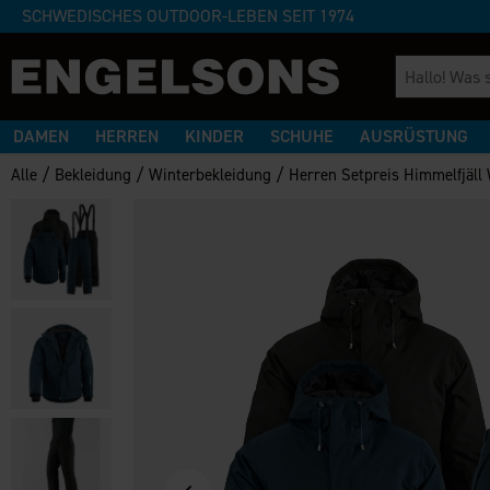
SCHWEDISCHES OUTDOOR-LEBEN SEIT 1974
DAMEN
HERREN
KINDER
SCHUHE
AUSRÜSTUNG
/
/
/
Alle
Bekleidung
Winterbekleidung
Herren Setpreis Himmelfjäll