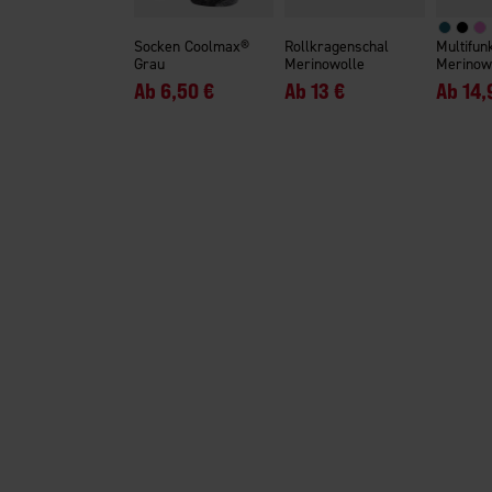
Socken Coolmax®
Rollkragenschal
Multifun
Grau
Merinowolle
Merinow
Ab
6,50 €
Ab
13 €
Ab
14,