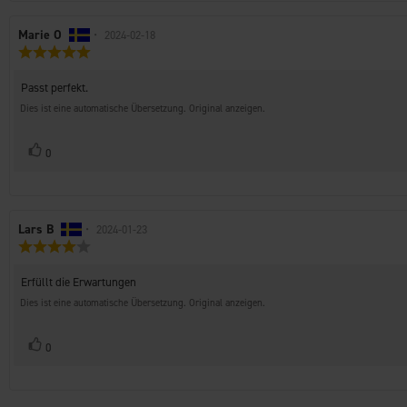
Autor
Marie O
•
Bewertungsdatum:
2024-02-18
Bewertung:
der
5.0
Rezension:
von
Rezensionstext:
Passt perfekt.
5
Sternen
Dies ist eine automatische Übersetzung. Original anzeigen.
Stimme
Bewertung(en)
0
zu
Autor
Lars B
•
Bewertungsdatum:
2024-01-23
Bewertung:
der
4.0
Rezension:
von
Rezensionstext:
Erfüllt die Erwartungen
5
Sternen
Dies ist eine automatische Übersetzung. Original anzeigen.
Stimme
Bewertung(en)
0
zu