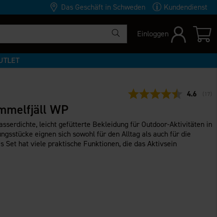
Das Geschäft in Schweden
Kundendienst
Einloggen
UTLET
Durchschn
4.6
(
abge
17
)
mmelfjäll WP
asserdichte, leicht gefütterte Bekleidung für Outdoor-Aktivitäten in
ungsstücke eignen sich sowohl für den Alltag als auch für die
 Set hat viele praktische Funktionen, die das Aktivsein