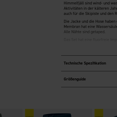
Himmelfjäll sind wind- und was
Aktivitäten in der kälteren Jah
auch für die Skipiste und den 
Die Jacke und die Hose haben
Membran hat eine Wassersäule
Alle Nähte sind getaped.
Das Set hat eine fluorfreie I
®
OEKO-TEX
Standard 100-zertif
Winterjacke HIMMELFJÄLL
Technische Spezifikation
Jacke mit vielen Einsatzmöglic
zum Spazierengehen brauchen o
Größenguide
suchen.
Die Jacke hat einen robusten
kalte Winde abhält.
Die Kapuze ist fest, aber verst
Schneemobilhelm tragen kanns
Die Jacke hat Seitentaschen m