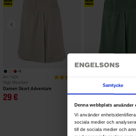
+
5
+
5
1426
Bewertung:
4.7 von 5 Sternen
1426
High Mountain
High Mountain
Samtycke
Damen Skort Adventure
Damen Skort Adventure
29 €
29 €
Denna webbplats använder 
Vi använder enhetsidentifierar
sociala medier och analysera 
till de sociala medier och a