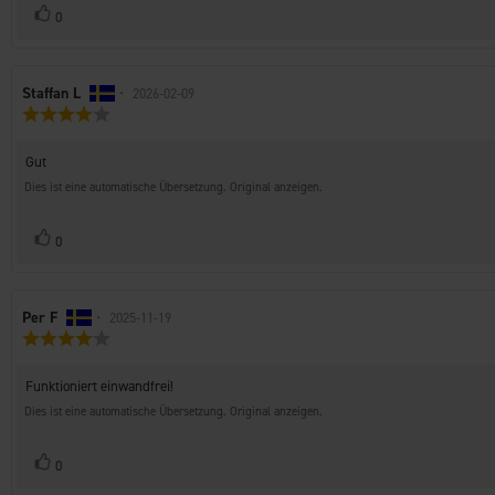
Stimme
Bewertung(en)
0
zu
Autor
Staffan L
•
Bewertungsdatum:
2026-02-09
Bewertung:
der
4.0
Rezension:
von
Rezensionstext:
Gut
5
Sternen
Dies ist eine automatische Übersetzung. Original anzeigen.
Stimme
Bewertung(en)
0
zu
Autor
Per F
•
Bewertungsdatum:
2025-11-19
Bewertung:
der
4.0
Rezension:
von
Rezensionstext:
Funktioniert einwandfrei!
5
Sternen
Dies ist eine automatische Übersetzung. Original anzeigen.
Stimme
Bewertung(en)
0
zu