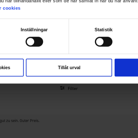
har tillhandahållit eller som de har samlat in när du har använt 
r cookies
Bewertung:
4.6
Basierend auf 17 Bewertungen
von
und 14 Rezensionen
Inställningar
Statistik
5
Sternen
Was unsere Kunden sagen
Tragegefühl und die Erfüllung der Erwartungen. Mehrere heben zude
was kurz und der Reißverschluss als etwas klemmbar bemängelt. Insge
okies
Tillåt urval
KI-Zusammenfassung von 14 Kundenbewertungen
Filter
Bewertung
Bilder
ut zu sein. Guter Preis.