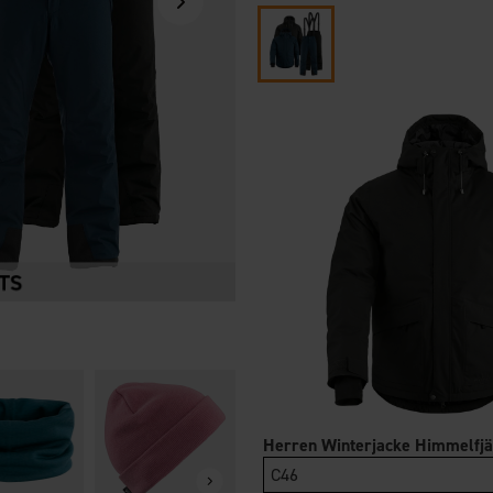
Handschuhe
OrganoTex Bio
Vemdalen WP
Sport Textile 
Herren Winterjacke Himmelfjä
39 €
14,95 €
C46