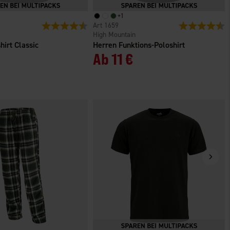
+
1
n
Bewertung:
4.6 von 5 Sternen
1659
Bewertung:
4
High Mountain
hirt Classic
Herren Funktions-Poloshirt
Ab
11 €