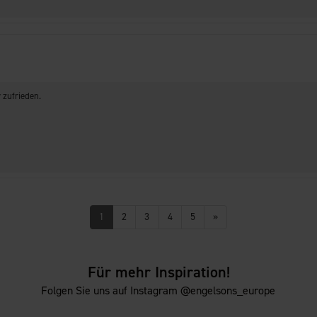
 zufrieden.
1
2
3
4
5
»
Für mehr Inspiration!
Folgen Sie uns auf Instagram @engelsons_europe