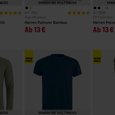
+
6
Bewertung:
4.6 von 5 Sternen
1522
Bewertung:
4.5 von 5 Sterne
5800
High Mountain
EP-Collection
llö
Herren Pullover Bambus
Herren Polos
Ab
13 €
Ab
13 €