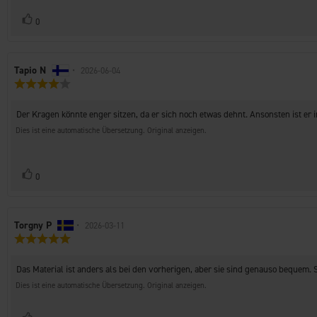
Stimme
Bewertung(en)
0
zu
Autor
Tapio N
•
Bewertungsdatum:
2026-06-04
Bewertung:
der
4.0
Rezension:
von
Rezensionstext:
Der Kragen könnte enger sitzen, da er sich noch etwas dehnt. Ansonsten ist er 
5
Sternen
Dies ist eine automatische Übersetzung. Original anzeigen.
Stimme
Bewertung(en)
0
zu
Autor
Torgny P
•
Bewertungsdatum:
2026-03-11
Bewertung:
der
5.0
Rezension:
von
Rezensionstext:
Das Material ist anders als bei den vorherigen, aber sie sind genauso bequem. Sie
5
Sternen
Dies ist eine automatische Übersetzung. Original anzeigen.