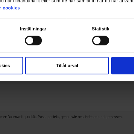
har tillhandahållit eller som de har samlat in när du har använt 
KI-Zusammenfassung von 200 Kundenbewertungen
r cookies
Filter
Inställningar
Statistik
ewertung
Bilder
Größentre
nk des angenehmen Stoffs und der hohen Qualität sieht er auch nach drei Jahren 
okies
Tillåt urval
hmer Baumwollqualität. Passt perfekt, genau wie beschrieben und gemessen.