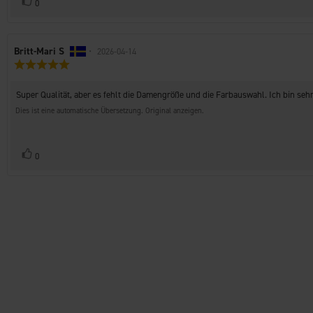
Stimme
Bewertung(en)
0
zu
Autor
Britt-Mari S
•
Bewertungsdatum:
2026-04-14
Bewertung:
der
5.0
Rezension:
von
Rezensionstext:
Super Qualität, aber es fehlt die Damengröße und die Farbauswahl. Ich bin sehr
5
Sternen
Dies ist eine automatische Übersetzung. Original anzeigen.
Stimme
Bewertung(en)
0
zu