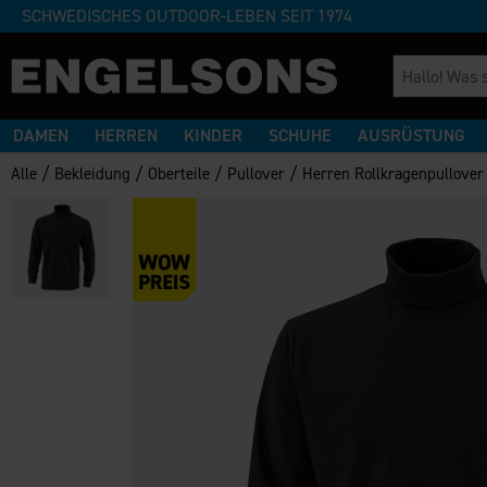
SCHWEDISCHES OUTDOOR-LEBEN SEIT 1974
DAMEN
HERREN
KINDER
SCHUHE
AUSRÜSTUNG
/
/
/
/
Alle
Bekleidung
Oberteile
Pullover
Herren Rollkragenpullover