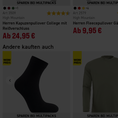
+
1
+
4
3509
Bewertung:
4.3 von 5 Sternen
2579
High Mountain
High Mountain
Herren Kapuzenpullover College mit
Herren Fleecepullover Gä
Reißverschluss
Ab
9,95 €
Ab
24,95 €
Andere kauften auch