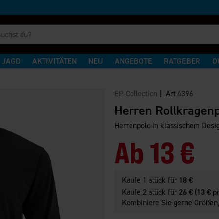
JAGD
AKTIVITÄTEN
NEU
ANGEBOTE
RATGEBER
O
EP-Collection
| Art
4396
Herren Rollkragenp
Herrenpolo in klassischem Desi
Ab
13 €
Kaufe 1 stück für
18 €
Kaufe 2 stück für
26 €
(
13 €
pr
Kombiniere Sie gerne Größen/