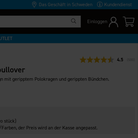
Das Geschäft in Schweden
Kundendienst
Einloggen
UTLET
Durchschni
4.5
(
abgeg
500
)
ullover
gn mit geripptem Polokragen und gerippten Bündchen.
o stück)
Farben, der Preis wird an der Kasse angepasst.