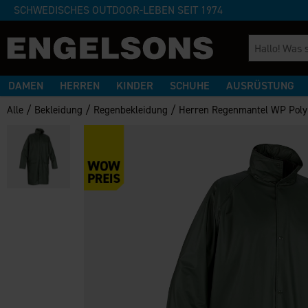
SCHWEDISCHES OUTDOOR-LEBEN SEIT 1974
DAMEN
HERREN
KINDER
SCHUHE
AUSRÜSTUNG
/
/
/
Alle
Bekleidung
Regenbekleidung
Herren Regenmantel WP Poly