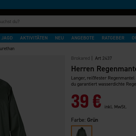
JAGD
AKTIVITÄTEN
NEU
ANGEBOTE
RATGEBER
O
urethan
Brokared
| Art
2437
Herren Regenmante
Langer, reißfester Regenmantel 
du garantiert wasserdichte Rege
39 €
inkl. MwSt.
Farbe:
Grün