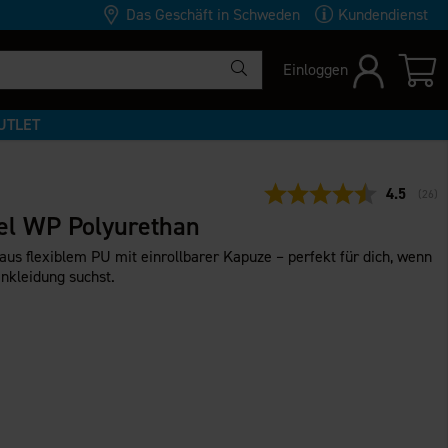
Das Geschäft in Schweden
Kundendienst
Einloggen
UTLET
Durchschn
4.5
(
abge
26
)
l WP Polyurethan
aus flexiblem PU mit einrollbarer Kapuze – perfekt für dich, wenn
nkleidung suchst.