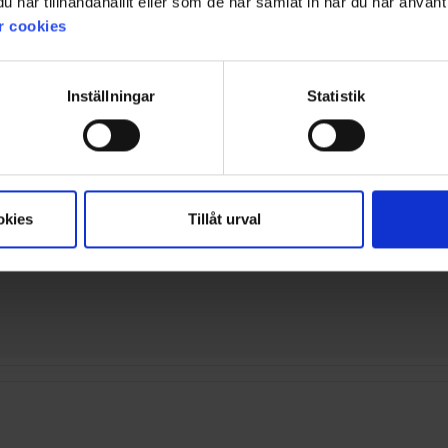
har tillhandahållit eller som de har samlat in när du har använt 
r cookies
Inställningar
Statistik
okies
Tillåt urval