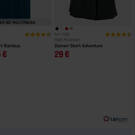
+
5
n
Bewertung:
4.4 von 5 Sternen
1426
Bewertung:
4
High Mountain
irt Bambus
Damen Skort Adventure
 €
29 €