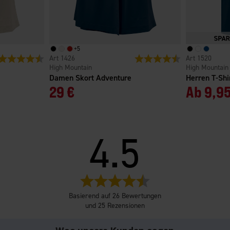
+
5
Bewertung:
4.7 von 5 Sternen
1426
Bewertung:
4.7 von 5 Sterne
1520
High Mountain
High Mountain
Damen Skort Adventure
Herren T-Sh
29 €
Ab
9,95
4.5
Bewertung:
4.5
Basierend auf 26 Bewertungen
von
und 25 Rezensionen
5
Sternen