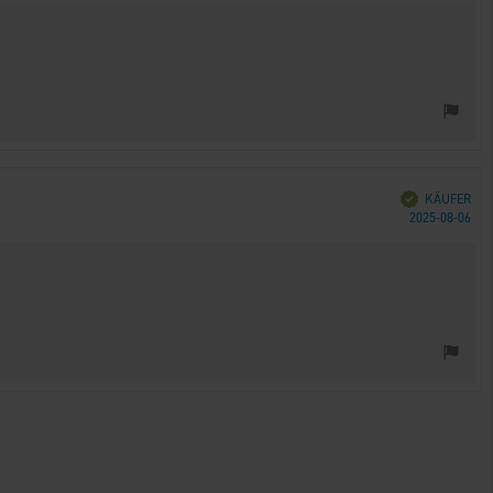
Verifiziert
KÄUFER
Kau
2025-08-06