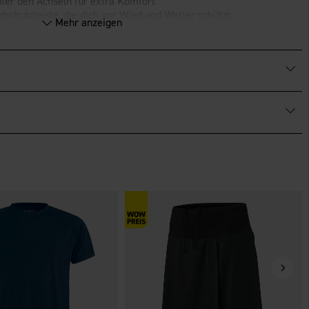
ter den Achseln für extra Komfort
schutzleiste, die dich vor Wind und Wetter schützt
Mehr anzeigen
fiziert.