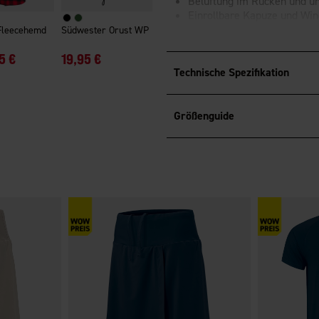
Belüftung im Rücken und un
Einrollbare Kapuze und Wind
Fleecehemd
Südwester Orust WP
OEKO-TEX®
Standard 100-zerti
5 €
19,95 €
Technische Spezifikation
Größenguide