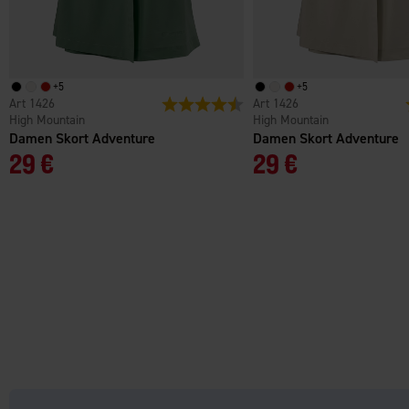
+
5
+
5
1426
Bewertung:
4.7 von 5 Sternen
1426
High Mountain
High Mountain
Damen Skort Adventure
Damen Skort Adventure
29 €
29 €