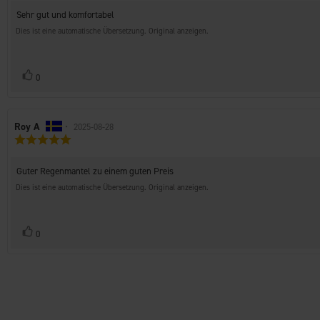
von
Rezensionstext:
Sehr gut und komfortabel
5
Sternen
Dies ist eine automatische Übersetzung. Original anzeigen.
Stimme
Bewertung(en)
0
zu
Autor
Roy A
•
Bewertungsdatum:
2025-08-28
Bewertung:
der
5.0
Rezension:
von
Rezensionstext:
Guter Regenmantel zu einem guten Preis
5
Sternen
Dies ist eine automatische Übersetzung. Original anzeigen.
Stimme
Bewertung(en)
0
zu