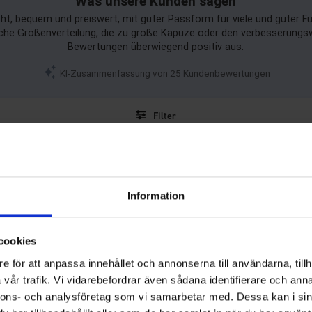
Was unsere Kunden sagen
t, bequem und preiswert, mit guter Passform für viele und guter Fun
iche Größenverteilung, die zu große Kapuze oder den verbesserungsw
Bewertungen überwiegend positiv aus.
KI-Zusammenfassung von 25 Kundenbewertungen
Filter
ewertung
Bilder
Größentre
eicht. Ich wünschte, dieser Mantel wäre länger und hätte einen besseren Verschluss.
Information
cookies
e för att anpassa innehållet och annonserna till användarna, tillh
vår trafik. Vi vidarebefordrar även sådana identifierare och anna
nnons- och analysföretag som vi samarbetar med. Dessa kan i sin