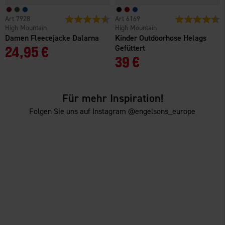
7928
Bewertung:
4.3 von 5 Sternen
6169
Bewertung:
4
High Mountain
High Mountain
Damen Fleecejacke Dalarna
Kinder Outdoorhose Helags
24,95 €
Gefüttert
39 €
Für mehr Inspiration!
Folgen Sie uns auf Instagram @engelsons_europe