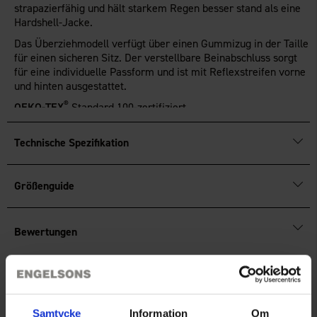
strapazierfähig und hält starkem Regen besser stand als eine
Hardshell-Jacke.
Das Überziehmodell verfügt über einen Gummizug in der Taille
für einen sicheren Sitz. Der verstellbare Beinabschluss sorgt
für eine individuelle Passform und ist mit Reflexstreifen vorne
und hinten ausgestattet.
®
OEKO-TEX
Standard 100-zertifiziert.
Technische Spezifikation
Größenguide
Bewertungen
Sie benötigen vielleicht auch
Samtycke
Information
Om