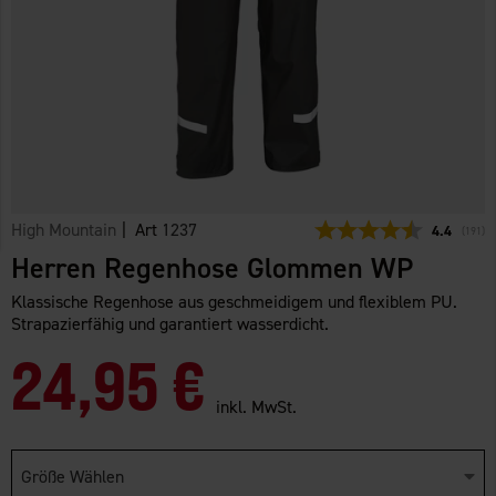
High Mountain
| Art
1237
Durchschni
4.4
(
abgeg
191
)
Herren Regenhose Glommen WP
Klassische Regenhose aus geschmeidigem und flexiblem PU.
Strapazierfähig und garantiert wasserdicht.
24,95 €
inkl. MwSt.
Größe Wählen