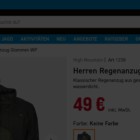
JAGD
AKTIVITÄTEN
NEU
ANGEBOTE
RATGEBER
O
anzug Glommen WP
High Mountain
| Art
1238
Herren Regenanz
Klassischer Regenanzug aus ges
wasserdicht.
49 €
inkl. MwSt.
Farbe:
Keine Farbe