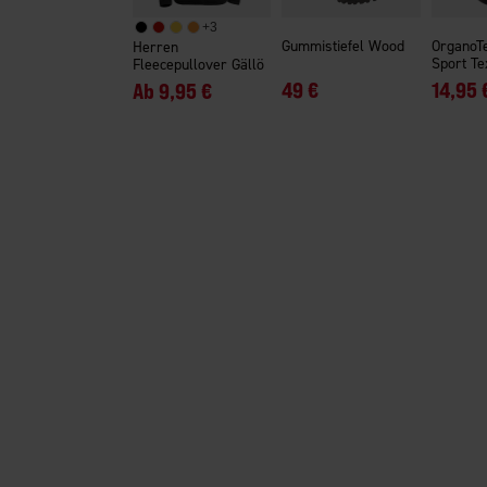
+
3
Gummistiefel Wood
OrganoT
Herren
Sport Te
Fleecepullover Gällö
49 €
14,95 
Ab
9,95 €