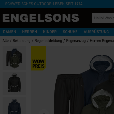
SCHWEDISCHES OUTDOOR-LEBEN SEIT 1974
DAMEN
HERREN
KINDER
SCHUHE
AUSRÜSTUNG
/
/
/
/
Alle
Bekleidung
Regenbekleidung
Regenanzug
Herren Regen