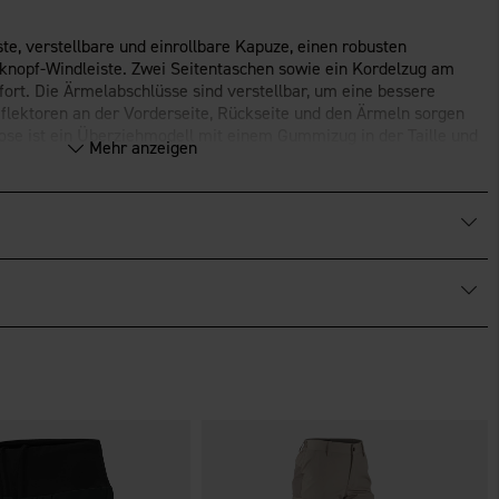
ste, verstellbare und einrollbare Kapuze, einen robusten
knopf-Windleiste. Zwei Seitentaschen sowie ein Kordelzug am
ort. Die Ärmelabschlüsse sind verstellbar, um eine bessere
flektoren an der Vorderseite, Rückseite und den Ärmeln sorgen
Hose ist ein Überziehmodell mit einem Gummizug in der Taille und
Mehr anzeigen
 die mit Reflektoren vorne und hinten ausgestattet sind.
iziert.