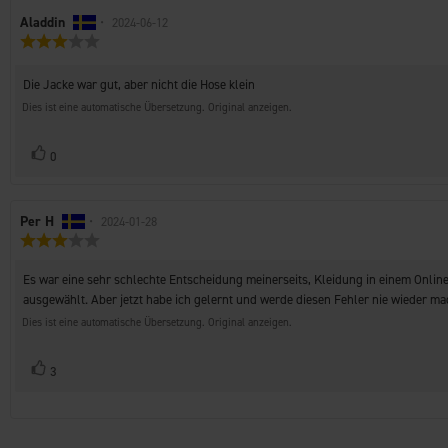
Autor
Aladdin
•
Bewertungsdatum:
2024-06-12
Bewertung:
der
3.0
Rezension:
von
Rezensionstext:
Die Jacke war gut, aber nicht die Hose klein
5
Sternen
Dies ist eine automatische Übersetzung. Original anzeigen.
Stimme
Bewertung(en)
0
zu
Autor
Per H
•
Bewertungsdatum:
2024-01-28
Bewertung:
der
3.0
Rezension:
von
Rezensionstext:
Es war eine sehr schlechte Entscheidung meinerseits, Kleidung in einem Online
5
ausgewählt. Aber jetzt habe ich gelernt und werde diesen Fehler nie wieder ma
Sternen
Dies ist eine automatische Übersetzung. Original anzeigen.
Stimme
Bewertung(en)
3
zu