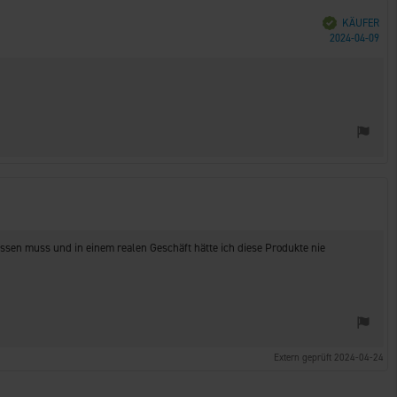
Verifiziert
KÄUFER
Kau
2024-04-09
ssen muss und in einem realen Geschäft hätte ich diese Produkte nie
Extern geprüft 2024-04-24