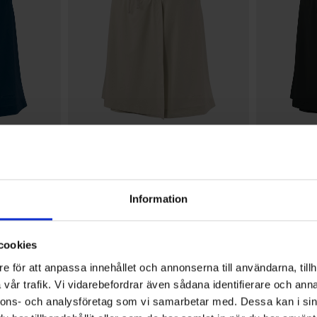
+
5
+
5
Bewertung:
4.7 von 5 Sternen
1426
Bewertung:
4.7 von 5 Sterne
1426
High Mountain
High Mountain
Damen Skort Adventure
Damen Skort
29 €
29 €
Information
cookies
4.5
e för att anpassa innehållet och annonserna till användarna, tillh
vår trafik. Vi vidarebefordrar även sådana identifierare och anna
nnons- och analysföretag som vi samarbetar med. Dessa kan i sin