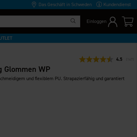
Das Geschäft in Schweden
Kundendienst
Einloggen
UTLET
Durchschni
4.5
(
abgeg
147
)
ug Glommen WP
chmeidigem und flexiblem PU. Strapazierfähig und garantiert