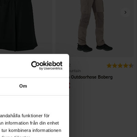
n
Bewertung:
4.7 von 5 Sternen
6732
Bewertung:
4
High Mountain
 Adventure
Damen Outdoorhose Boberg
39 €
Om
andahålla funktioner för
n information från din enhet
 tur kombinera informationen