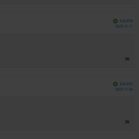
Verifiziert
KÄUFER
Kau
2025-11-11
Verifiziert
KÄUFER
Kau
2025-11-04