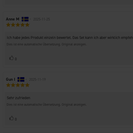
zu
Autor
Anne M
•
Bewertungsdatum:
2025-11-25
Bewertung:
der
5.0
Rezension:
von
Rezensionstext:
Ich habe jedes Produkt einzeln bewertet. Das Set kann ich aber wirklich empfeh
5
Sternen
Dies ist eine automatische Übersetzung. Original anzeigen.
Stimme
Bewertung(en)
0
zu
Autor
Gun I
•
Bewertungsdatum:
2025-11-19
Bewertung:
der
5.0
Rezension:
von
Rezensionstext:
Sehr zufrieden
5
Sternen
Dies ist eine automatische Übersetzung. Original anzeigen.
Stimme
Bewertung(en)
0
zu