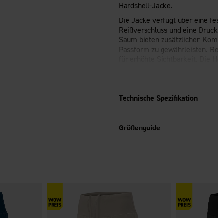
Hardshell-Jacke.
Die Jacke verfügt über eine fe
Reißverschluss und eine Druck
Saum bieten zusätzlichen Komf
Passform zu gewährleisten. Re
für erhöhte Sichtbarkeit. Die 
verstellbaren Beinabschlüssen,
®
OEKO-TEX
Standard 100-zertif
Technische Spezifikation
Größenguide