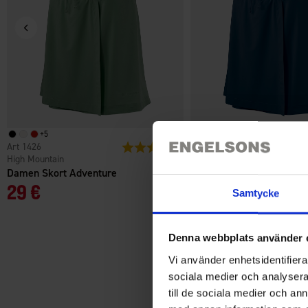
+
5
+
5
1426
Bewertung:
4.7 von 5 Sternen
1426
High Mountain
High Mountain
Damen Skort Adventure
Damen Skort Adventure
29 €
29 €
Samtycke
Denna webbplats använder 
Vi använder enhetsidentifierar
sociala medier och analysera 
till de sociala medier och a