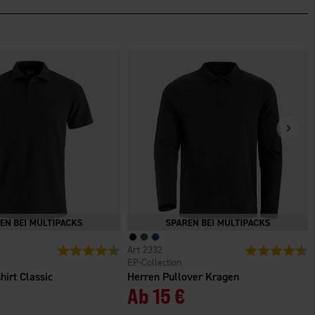
n
Bewertung:
4.6 von 5 Sternen
2332
Bewertung:
4
EP-Collection
hirt Classic
Herren Pullover Kragen
Ab
15 €