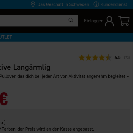
Das Geschäft in Schweden
Kundendienst
Einloggen
UTLET
Durchschn
4.5
(
abge
73
)
tive Langärmlig
Pullover, das dich bei jeder Art von Aktivität angenehm begleitet –
 €
o )
Farben, der Preis wird an der Kasse angepasst.