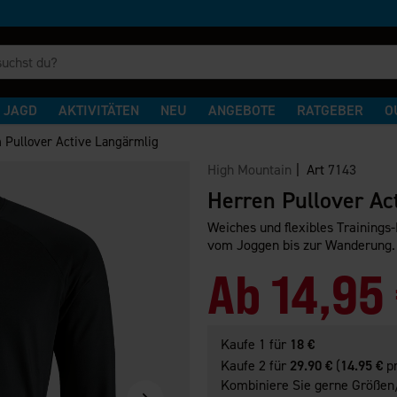
JAGD
AKTIVITÄTEN
NEU
ANGEBOTE
RATGEBER
O
 Pullover Active Langärmlig
High Mountain
| Art
7143
Herren Pullover Ac
Weiches und flexibles Trainings-
vom Joggen bis zur Wanderung.
Ab
14,95
Kaufe 1 für
18 €
Kaufe 2 für
29.90 €
(
14.95 €
pr
Kombiniere Sie gerne Größen/