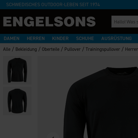
SCHWEDISCHES OUTDOOR-LEBEN SEIT 1974
DAMEN
HERREN
KINDER
SCHUHE
AUSRÜSTUNG
/
/
/
/
/
Alle
Bekleidung
Oberteile
Pullover
Trainingspullover
Herren