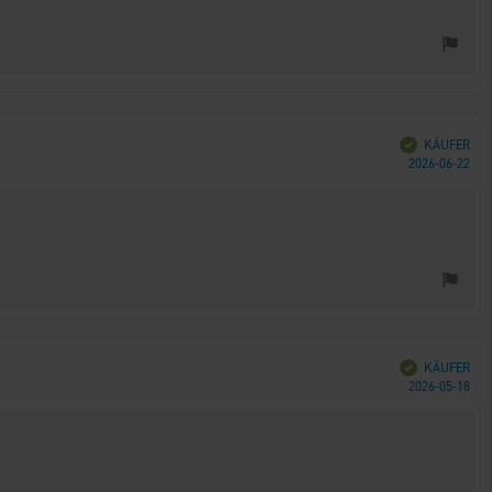
Verifiziert
KÄUFER
Kau
2026-06-22
Verifiziert
KÄUFER
Kau
2026-05-18