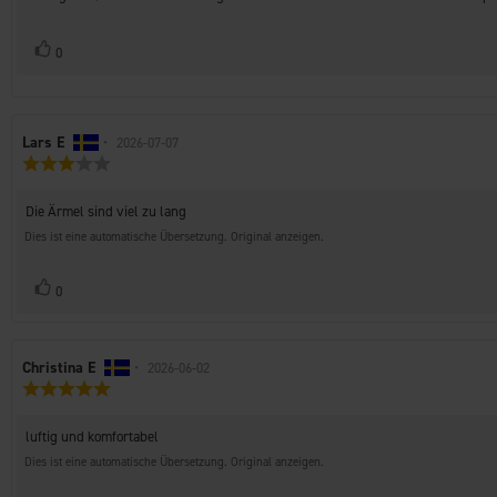
Sternen
Stimme
Bewertung(en)
0
zu
Autor
Lars E
•
Bewertungsdatum:
2026-07-07
Bewertung:
der
3.0
Rezension:
von
Rezensionstext:
Die Ärmel sind viel zu lang
5
Sternen
Dies ist eine automatische Übersetzung. Original anzeigen.
Stimme
Bewertung(en)
0
zu
Autor
Christina E
•
Bewertungsdatum:
2026-06-02
Bewertung:
der
5.0
Rezension:
von
Rezensionstext:
luftig und komfortabel
5
Sternen
Dies ist eine automatische Übersetzung. Original anzeigen.