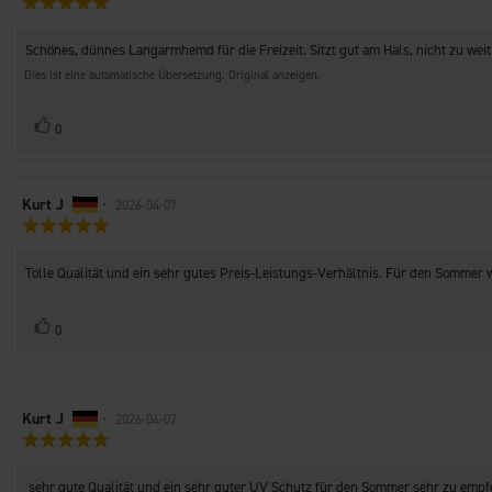
Bewertung:
der
5.0
Rezension:
von
Rezensionstext:
Schönes, dünnes Langarmhemd für die Freizeit. Sitzt gut am Hals, nicht zu we
5
Sternen
Dies ist eine automatische Übersetzung. Original anzeigen.
Stimme
Bewertung(en)
0
zu
Autor
Kurt J
•
Bewertungsdatum:
2026-04-07
Bewertung:
der
5.0
Rezension:
von
Rezensionstext:
Tolle Qualität und ein sehr gutes Preis-Leistungs-Verhältnis. Für den Sommer 
5
Sternen
Stimme
Bewertung(en)
0
zu
Autor
Kurt J
•
Bewertungsdatum:
2026-04-07
Bewertung:
der
5.0
Rezension:
von
Rezensionstext:
sehr gute Qualität und ein sehr guter UV Schutz für den Sommer sehr zu empf
5