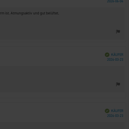
Kau
2026-06-04
m ist. Atmungsaktiv und gut belüftet.
Verifiziert
KÄUFER
Kau
2026-03-23
Verifiziert
KÄUFER
Kau
2026-03-23