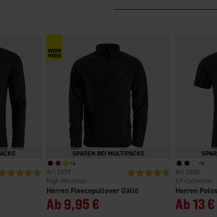
+
4
+
6
Bewertung:
4.5 von 5 Sternen
2579
Bewertung:
4.6 von 5 Sterne
5800
High Mountain
EP-Collection
Herren Fleecepullover Gällö
Herren Polos
Ab
9,95 €
Ab
13 €