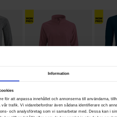
Information
+
7
Bewertung:
4.2 von 5 Sternen
8579
Bewertung:
4.6 von 5 Sterne
1523
High Mountain
High Mountain
cookies
angärmlig
Damen Fleecepullover Gällö
Damen Pull
Ab
9,95 €
Ab
13 €
e för att anpassa innehållet och annonserna till användarna, tillh
vår trafik. Vi vidarebefordrar även sådana identifierare och anna
nnons- och analysföretag som vi samarbetar med. Dessa kan i sin