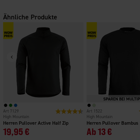
Ähnliche Produkte
7129
Bewertung:
4.6 von 5 Sternen
1522
High Mountain
High Mountain
Herren Pullover Active Half Zip
Herren Pullover Bambus
19,95 €
Ab
13 €