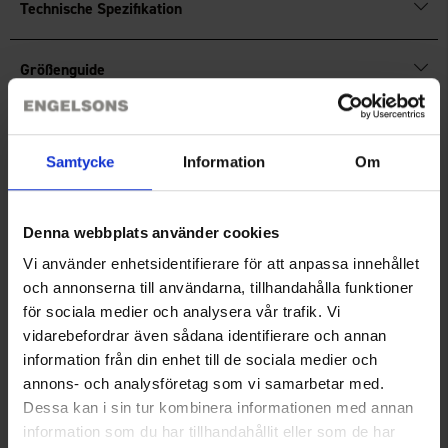
Technische Spezifikation
Größenguide
Bewertungen
Samtycke
Information
Om
Sie benötigen vielleicht auch
Denna webbplats använder cookies
Vi använder enhetsidentifierare för att anpassa innehållet
och annonserna till användarna, tillhandahålla funktioner
för sociala medier och analysera vår trafik. Vi
vidarebefordrar även sådana identifierare och annan
information från din enhet till de sociala medier och
annons- och analysföretag som vi samarbetar med.
Dessa kan i sin tur kombinera informationen med annan
information som du har tillhandahållit eller som de har