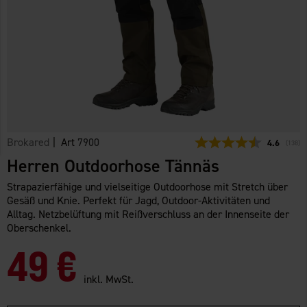
Brokared
| Art
7900
Durchschni
4.6
(
abgeg
138
)
Herren Outdoorhose Tännäs
Strapazierfähige und vielseitige Outdoorhose mit Stretch über
Gesäß und Knie. Perfekt für Jagd, Outdoor-Aktivitäten und
Alltag. Netzbelüftung mit Reißverschluss an der Innenseite der
Oberschenkel.
49 €
inkl. MwSt.