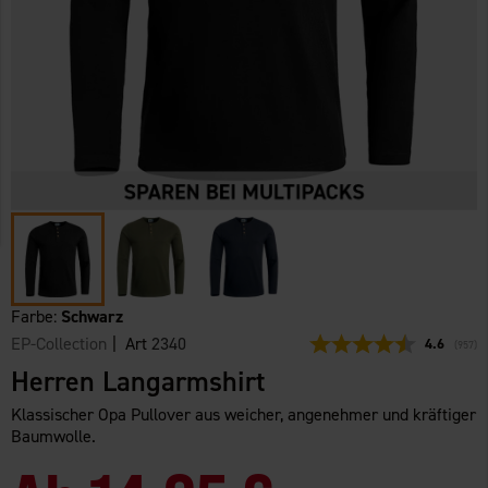
Farbe:
Schwarz
EP-Collection
| Art
2340
Durchschni
4.6
(
abgeg
957
)
Herren Langarmshirt
Klassischer Opa Pullover aus weicher, angenehmer und kräftiger
Baumwolle.