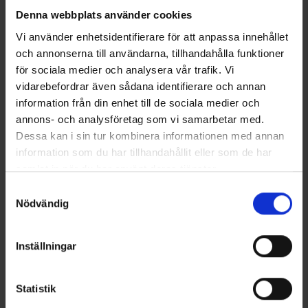
Denna webbplats använder cookies
Vi använder enhetsidentifierare för att anpassa innehållet
och annonserna till användarna, tillhandahålla funktioner
för sociala medier och analysera vår trafik. Vi
vidarebefordrar även sådana identifierare och annan
information från din enhet till de sociala medier och
Herren Fleecejacke Årstad
Coolmax Socken
39 €
Ab
4,95 €
annons- och analysföretag som vi samarbetar med.
Dessa kan i sin tur kombinera informationen med annan
information som du har tillhandahållit eller som de har
Ähnliche Produkte
samlat in när du har använt deras tjänster.
Läs mer om hur vi använder cookies
Samtyckesval
Nödvändig
Inställningar
Statistik