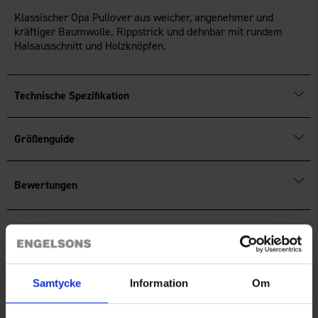
Klassischer Opa Pullover aus weicher, angenehmer und
kräftiger Baumwolle. Rippstrick und dehnbar mit rundem
Halsausschnitt und Holzknöpfen.
Technische Spezifikation
Größenguide
Bewertungen
Sie benötigen vielleicht auch
Samtycke
Information
Om