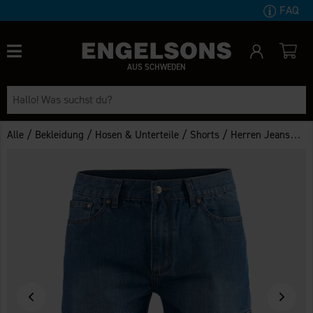
FAQ
AUS SCHWEDEN
/
/
/
/
Alle
Bekleidung
Hosen & Unterteile
Shorts
Herren Jeansshorts