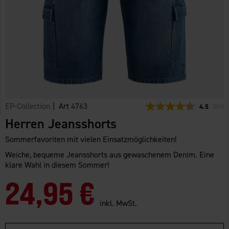
EP-Collection
| Art
4763
Durchschni
4.5
(
abgeg
217
)
Herren Jeansshorts
Sommerfavoriten mit vielen Einsatzmöglichkeiten!
Weiche, bequeme Jeansshorts aus gewaschenem Denim. Eine
klare Wahl in diesem Sommer!
24,95 €
inkl. MwSt.