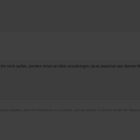
 ihn nicht außen, sondern innen am Bein anzubringen, da es zwischen den Beinen of
wertung abgeben, ohne eine Rezension zu schreiben, und aus diesem Grund die Anzahl der Bewer