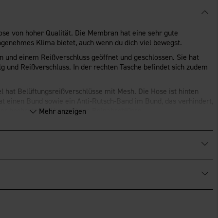
se von hoher Qualität. Die Membran hat eine sehr gute
angenehmes Klima bietet, auch wenn du dich viel bewegst.
n und einem Reißverschluss geöffnet und geschlossen. Sie hat
g und Reißverschluss. In der rechten Tasche befindet sich zudem
 hat Belüftungsreißverschlüsse mit Mesh. Die Hose ist hinten
at einen Bund sowie ein Anti-Rutsch-Band im Bund, das verhindert,
er hochrutscht. Verstellbare Beinabschlüsse.
Mehr anzeigen
träger.
®
IC-FINISH
ECO
.
fiziert.