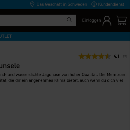
Das Geschäft in Schweden
Kundendienst
Einloggen
UTLET
Durchsch
4.1
(
abg
9
)
unsele
wind- und wasserdichte Jagdhose von hoher Qualität. Die Membran
tät, die dir ein angenehmes Klima bietet, auch wenn du dich viel