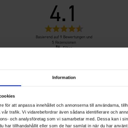
4.1
Bewertung:
4.1
Basierend auf 9 Bewertungen und
von
5 Rezensionen
5
Filter
Sternen
ewertung
Bilder
Größentre
Information
cookies
e för att anpassa innehållet och annonserna till användarna, tillh
vår trafik. Vi vidarebefordrar även sådana identifierare och anna
nnons- och analysföretag som vi samarbetar med. Dessa kan i sin
har tillhandahållit eller som de har samlat in när du har använt 