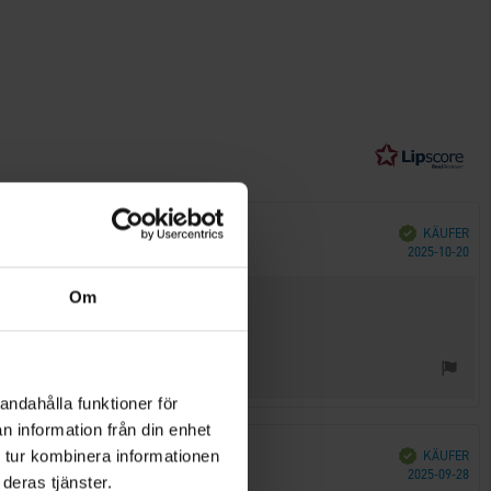
u
Verifiziert
KÄUFER
Kau
2025-10-20
Om
andahålla funktioner för
n information från din enhet
 tur kombinera informationen
Verifiziert
KÄUFER
Kau
2025-09-28
deras tjänster.