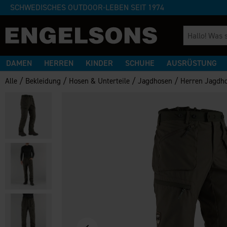
SCHWEDISCHES OUTDOOR-LEBEN SEIT 1974
DAMEN
HERREN
KINDER
SCHUHE
AUSRÜSTUNG
/
/
/
/
Alle
Bekleidung
Hosen & Unterteile
Jagdhosen
Herren Jagdho