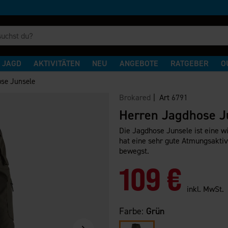
JAGD
AKTIVITÄTEN
NEU
ANGEBOTE
RATGEBER
O
se Junsele
Brokared
| Art
6791
Herren Jagdhose J
Die Jagdhose Junsele ist eine 
hat eine sehr gute Atmungsaktivi
bewegst.
109 €
inkl. MwSt.
Farbe:
Grün