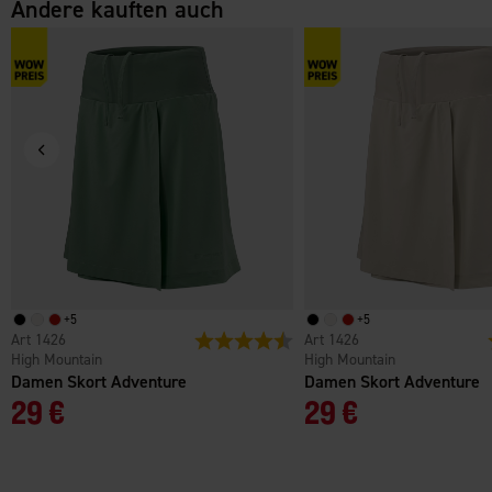
Andere kauften auch
+
5
+
5
1426
Bewertung:
4.7 von 5 Sternen
1426
High Mountain
High Mountain
Damen Skort Adventure
Damen Skort Adventure
29 €
29 €