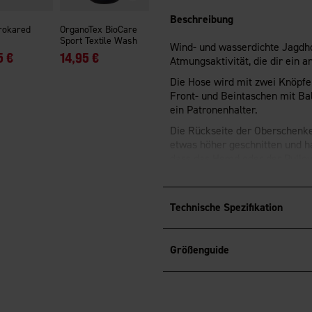
Beschreibung
rokared
OrganoTex BioCare
Sport Textile Wash
Wind- und wasserdichte Jagdho
5 €
14,95 €
Atmungsaktivität, die dir ein 
Die Hose wird mit zwei Knöpfe
Front- und Beintaschen mit Bal
ein Patronenhalter.
Die Rückseite der Oberschenkel
etwas höher geschnitten und h
dass das Hemd oder der Pullov
Die Hose hat Knöpfe für Hosen
Fluorfreie Imprägnierung
BION
Technische Spezifikation
®
OEKO-TEX
Standard 100 -zerti
Größenguide