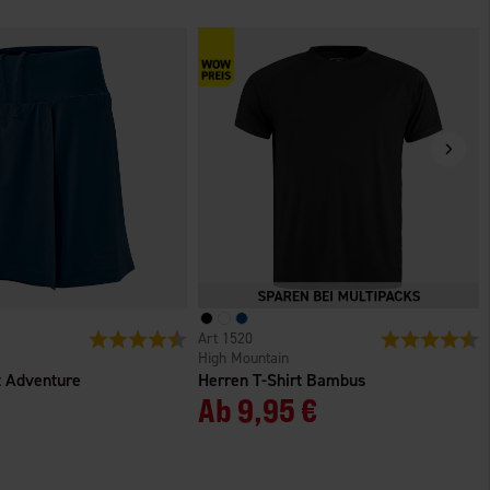
n
Bewertung:
4.7 von 5 Sternen
1520
Bewertung:
4
High Mountain
 Adventure
Herren T-Shirt Bambus
Ab
9,95 €