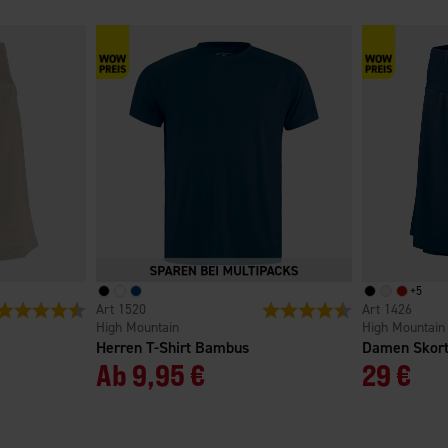
+
5
Bewertung:
4.7 von 5 Sternen
1520
Bewertung:
4.4 von 5 Sterne
1426
High Mountain
High Mountain
Herren T-Shirt Bambus
Damen Skort
Ab
9,95 €
29 €