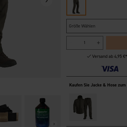
Größe Wählen
Versand ab 4,95 €
Kaufen Sie Jacke & Hose zum 
OrganoTex Spray-On
OrganoTex Ga
Textile Waterproofing
Care Kit
19,95 €
26 €