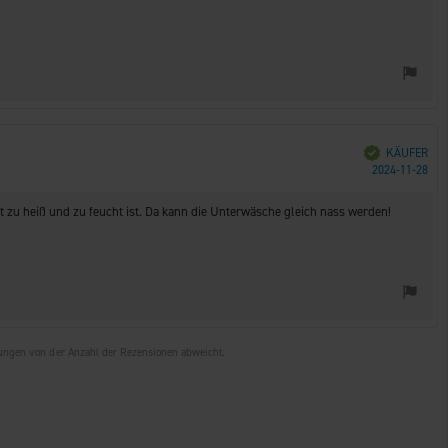
Verifiziert
KÄUFER
Kau
2024-11-28
t zu heiß und zu feucht ist. Da kann die Unterwäsche gleich nass werden!
tungen von der Anzahl der Rezensionen abweicht.