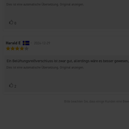
Sternen
Dies ist eine automatische Übersetzung. Original anzeigen.
Stimme
Bewertung(en)
0
zu
Autor
Harald E
•
Bewertungsdatum:
2024-12-29
Bewertung:
der
4.0
Rezension:
von
Rezensionstext:
Ein Belüftungsreißverschluss ist zwar gut, allerdings wäre es besser gewesen,
5
Sternen
Dies ist eine automatische Übersetzung. Original anzeigen.
Stimme
Bewertung(en)
2
zu
Bitte beachten Sie, dass einige Kunden eine Be