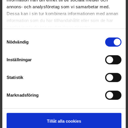
annons- och analysföretag som vi samarbetar med.
Dessa kan i sin tur kombinera informationen med annan
information som du har tillhandahållit eller som de har
samlat in när du har använt deras tjänster.
Läs mer om hur vi använder cookies
Samtyckesval
Nödvändig
Herren T-Shirt Bambus
Socken Bambus 3er-Pack
Inställningar
Ab
9,95 €
Ab
4,95 €
Statistik
Ähnliche Produkte
Andere kauften auch
Marknadsföring
Tillåt alla cookies