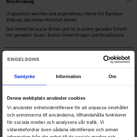
Beschreibung
Unglaublich weiches und angenehmes Hemd mit Bambus-
Viskose, das hohen Komfort bietet!
Das Hemd hat kurze Ärmel und ist in einem geraden Schnitt
mit geradem Saum. Button-Down-Kragen und Brusttasche.
Technische Spezifikation
Größenguide
Samtycke
Information
Om
Bewertungen
Denna webbplats använder cookies
Vi använder enhetsidentifierare för att anpassa innehållet
och annonserna till användarna, tillhandahålla funktioner
Sie benötigen vielleicht auch
för sociala medier och analysera vår trafik. Vi
vidarebefordrar även sådana identifierare och annan
information från din enhet till de sociala medier och