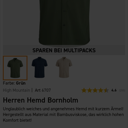
Farbe:
Grün
High Mountain
| Art
6707
Durchschni
4.6
(
abgeg
255
)
Herren Hemd Bornholm
Unglaublich weiches und angenehmes Hemd mit kurzem Ärmel!
Hergestellt aus Material mit Bambusviskose, das wirklich hohen
Komfort bietet!