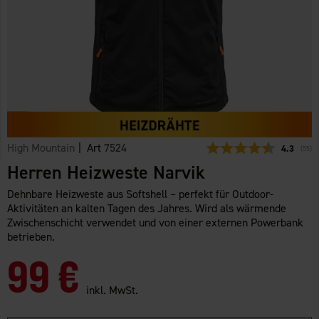
High Mountain
| Art
7524
Durchschn
4.3
(
abge
55
)
Herren Heizweste Narvik
Dehnbare Heizweste aus Softshell – perfekt für Outdoor-
Aktivitäten an kalten Tagen des Jahres. Wird als wärmende
Zwischenschicht verwendet und von einer externen Powerbank
betrieben.
99 €
inkl. MwSt.