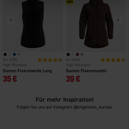
+
1
+
5
6780
Bewertung:
4.6 von 5 Sternen
6692
Bewertung:
4
High Mountain
High Mountain
Damen Fleeceweste Lang
Damen Fleecemantel
35 €
39 €
Für mehr Inspiration!
Folgen Sie uns auf Instagram @engelsons_europe