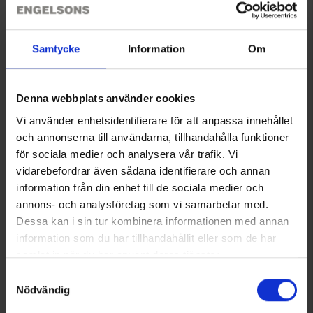
Größenguide
(
Powerbank vor dem Waschen herausnehmen
)
.
Ungefähre Betriebszeit:
Bewertungen
Samtycke
Information
Om
Temp
Powerbank 10 000 mAh
Niedrig
8 Stunden
Denna webbplats använder cookies
Mittel
5 Stunden
Sie benötigen vielleicht auch
Vi använder enhetsidentifierare för att anpassa innehållet
Hoch
3 Stunden
och annonserna till användarna, tillhandahålla funktioner
för sociala medier och analysera vår trafik. Vi
vidarebefordrar även sådana identifierare och annan
Grünes Licht • Niedrige Temp • 35–40°C
information från din enhet till de sociala medier och
Blaues Licht • Mittlere Temp • 40–45°C
annons- och analysföretag som vi samarbetar med.
Rotes Licht • Hohe Temp • 45–50°C
Dessa kan i sin tur kombinera informationen med annan
Personen mit Herzschrittmacher sollten die Heizweste nicht
information som du har tillhandahållit eller som de har
verwenden.
samlat in när du har använt deras tjänster.
Läs mer om hur vi använder cookies
Samtyckesval
Heizsitzunterlage
Stretch-Handschuhe 3er-Pack
Nödvändig
39 €
Ab
4 €