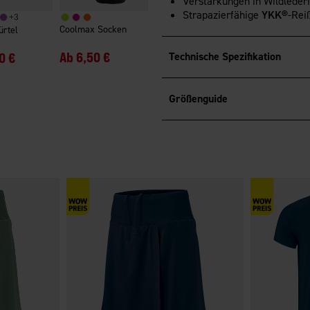
Verstärkungen in Wildleder
Strapazierfähige
YKK®
-Rei
+
3
Coolmax Socken
ürtel
Ab
6,50 €
0 €
Technische Spezifikation
Größenguide