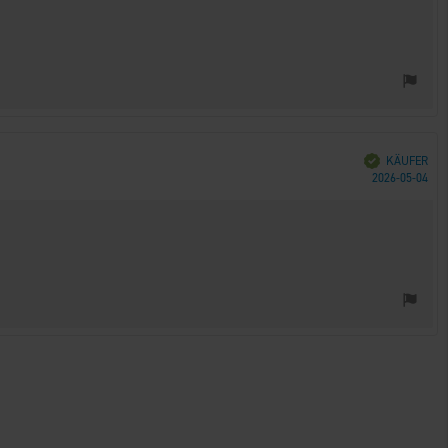
Verifiziert
KÄUFER
Kau
2026-05-04