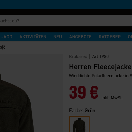
JAGD
AKTIVITÄTEN
NEU
ANGEBOTE
RATGEBER
O
sjö
Brokared
| Art
1980
Herren Fleecejacke
Winddichte Polarfleecejacke in S
39 €
inkl. MwSt.
Farbe:
Grün