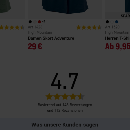
+
5
Bewertung:
4.7 von 5 Sternen
1426
Bewertung:
4.7 von 5 Sterne
1520
High Mountain
High Mountain
Damen Skort Adventure
Herren T-Sh
29 €
Ab
9,95
4.7
Bewertung:
4.7
Basierend auf 148 Bewertungen
von
und 112 Rezensionen
5
Sternen
Was unsere Kunden sagen