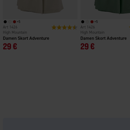
+
5
+
5
1426
Bewertung:
4.7 von 5 Sternen
1426
High Mountain
High Mountain
Damen Skort Adventure
Damen Skort Adventure
29 €
29 €