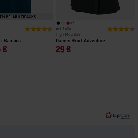
+
5
n
Bewertung:
4.4 von 5 Sternen
1426
Bewertung:
4
High Mountain
irt Bambus
Damen Skort Adventure
 €
29 €