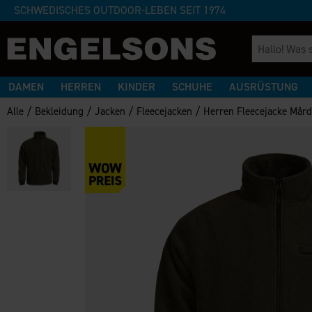
SCHWEDISCHES OUTDOOR-LEBEN SEIT 1974
DAMEN
HERREN
KINDER
SCHUHE
AUSRÜSTUNG
/
/
/
/
Alle
Bekleidung
Jacken
Fleecejacken
Herren Fleecejacke Mård