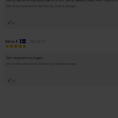
Rezensionstext:
Das ist das dritte Exemplar, das ich in 6-7 Jahren gekauft habe. Mehr muss ich
5
Sternen
Dies ist eine automatische Übersetzung. Original anzeigen.
Stimme
Bewertung(en)
0
zu
Autor
Göran E
•
Bewertungsdatum:
2026-05-19
Bewertung:
der
5.0
Rezension:
von
Rezensionstext:
Sehr angenehm zu tragen.
5
Sternen
Dies ist eine automatische Übersetzung. Original anzeigen.
Stimme
Bewertung(en)
0
zu