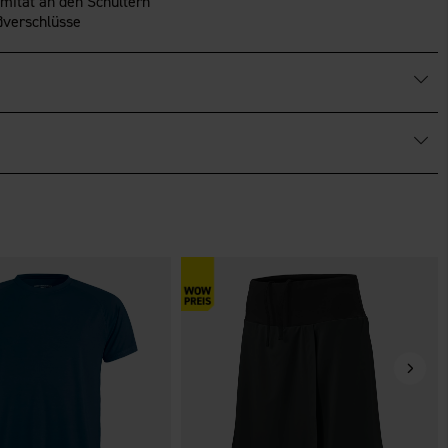
imitat an den Schultern
ßverschlüsse