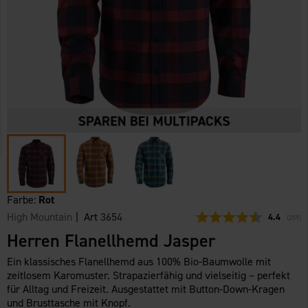
Farbe:
Rot
High Mountain
| Art
3654
Durchschni
4.4
(
abgeg
259
)
Herren Flanellhemd Jasper
Ein klassisches Flanellhemd aus 100% Bio-Baumwolle mit
zeitlosem Karomuster. Strapazierfähig und vielseitig – perfekt
für Alltag und Freizeit. Ausgestattet mit Button-Down-Kragen
und Brusttasche mit Knopf.