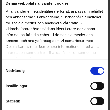
Denna webbplats använder cookies
bequemes Teil für deine Garderobe.
Technische Spezifikation
Vi använder enhetsidentifierare för att anpassa innehållet
Zertifiziert nach
GOTS®
für nachhaltige Produktion
OEKO-TEX®
Standard 100-zertifiziert
och annonserna till användarna, tillhandahålla funktioner
Größenguide
för sociala medier och analysera vår trafik. Vi
vidarebefordrar även sådana identifierare och annan
information från din enhet till de sociala medier och
Bewertungen
annons- och analysföretag som vi samarbetar med.
Dessa kan i sin tur kombinera informationen med annan
information som du har tillhandahållit eller som de har
Sie benötigen vielleicht auch
samlat in när du har använt deras tjänster.
Läs mer om hur vi använder cookies
Samtyckesval
Nödvändig
Inställningar
Statistik