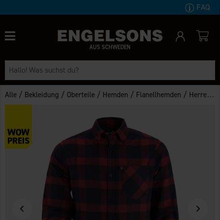
FAQ
AUS SCHWEDEN
/
/
/
/
/
Alle
Bekleidung
Oberteile
Hemden
Flanellhemden
Herren Flanellhemd Jasper