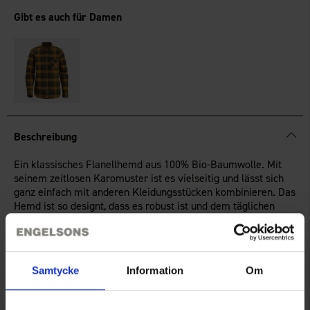
Gibt es auch für Damen
Beschreibung
Ein klassisches Flanellhemd aus 100% Bio-Baumwolle. Mit
seinem zeitlosen Karomuster ist es vielseitig und lässt sich
ganz einfach mit anderen Kleidungsstücken kombinieren. Das
Hemd ist so designt, dass es robust ist und dem täglichen
Gebrauch standhält – damit ist es eine zuverlässige Wahl für
Arbeit und Freizeit.
Das Hemd hat einen abgerundeten Saum für eine entspannte
Passform und einen Button-Down-Kragen. Die Brusttasche mit
Samtycke
Information
Om
Mehr anzeigen
Knopf ist ein praktisches und stilvolles Detail, um Kleinigkeiten
zu verstauen. Egal, ob du es im Alltag oder draußen in der
Natur trägst – dieses Flanellhemd ist ein vielseitiges und