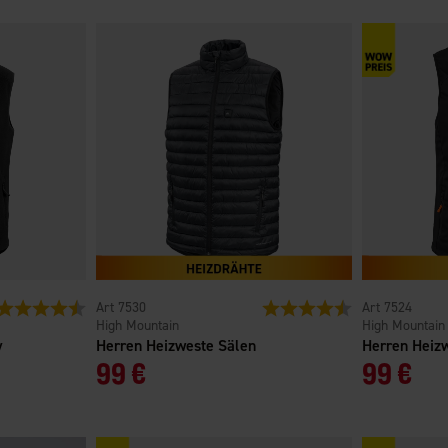
Bewertung:
4.6 von 5 Sternen
7530
Bewertung:
4.5 von 5 Sterne
7524
High Mountain
High Mountain
y
Herren Heizweste Sälen
Herren Heiz
99 €
99 €