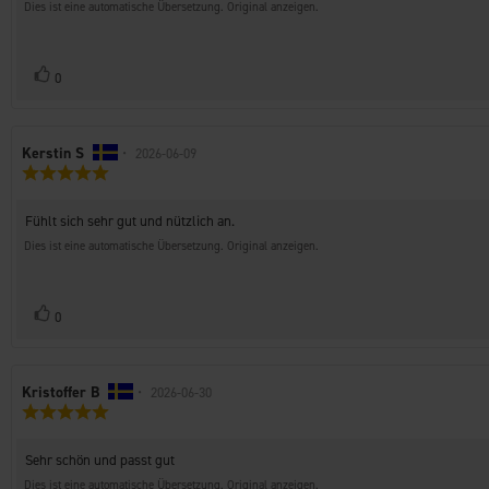
Sternen
Dies ist eine automatische Übersetzung. Original anzeigen.
Stimme
Bewertung(en)
0
zu
Autor
Kerstin S
•
Bewertungsdatum:
2026-06-09
Bewertung:
der
5.0
Rezension:
von
Rezensionstext:
Fühlt sich sehr gut und nützlich an.
5
Sternen
Dies ist eine automatische Übersetzung. Original anzeigen.
Stimme
Bewertung(en)
0
zu
Autor
Kristoffer B
•
Bewertungsdatum:
2026-06-30
Bewertung:
der
5.0
Rezension:
von
Rezensionstext:
Sehr schön und passt gut
5
Sternen
Dies ist eine automatische Übersetzung. Original anzeigen.