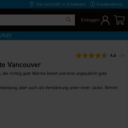
Das Geschäft in Schweden
Kundendienst
Einloggen
UTLET
Durchschn
4.6
(
abge
38
)
te Vancouver
 die richtig gute Wärme bietet und eine unglaublich gute
ekleidung, aber auch als Verstärkung unter einer Jacke. Nimmt