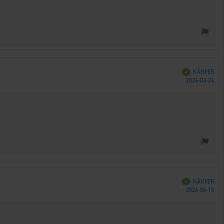
Verifiziert
KÄUFER
Kau
2026-03-26
Verifiziert
KÄUFER
Kau
2026-06-13