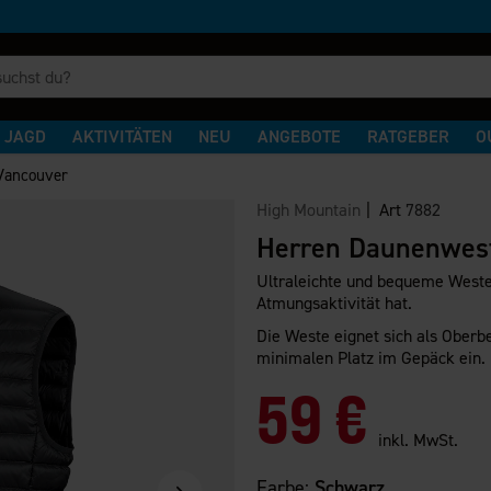
JAGD
AKTIVITÄTEN
NEU
ANGEBOTE
RATGEBER
O
Vancouver
High Mountain
| Art
7882
Herren Daunenwes
Ultraleichte und bequeme Weste,
Atmungsaktivität hat.
Die Weste eignet sich als Oberb
minimalen Platz im Gepäck ein.
59 €
inkl. MwSt.
Farbe:
Schwarz