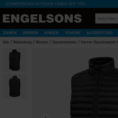
SCHWEDISCHES OUTDOOR-LEBEN SEIT 1974
DAMEN
HERREN
KINDER
SCHUHE
AUSRÜSTUNG
/
/
/
/
Alle
Bekleidung
Westen
Daunenwesten
Herren Daunenweste 