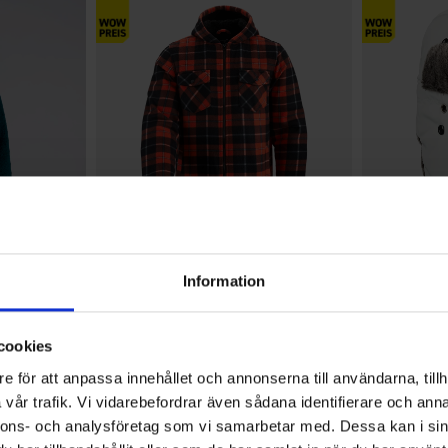
+
2
Bewertung:
4.2 von 5 Sternen
6197
Bewertung:
4.6 von 5 Sterne
2700
Information
High Mountain
High Mountain
ke Sjömarken
Herren Fleecejacke Ätran
Fliegermütz
29 €
Ab
9,95
cookies
e för att anpassa innehållet och annonserna till användarna, tillh
vår trafik. Vi vidarebefordrar även sådana identifierare och anna
nnons- och analysföretag som vi samarbetar med. Dessa kan i sin