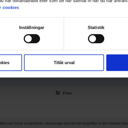
4.6
har tillhandahållit eller som de har samlat in när du har använt 
r cookies
Bewertung:
4.6
Basierend auf 38 Bewertungen
Inställningar
Statistik
von
und 28 Rezensionen
5
Sternen
Was unsere Kunden sagen
nd die Wärme der Weste sowie die gute Passform und die in der Rege
ünner Reißverschluss, Bedenken hinsichtlich der Haltbarkeit und das
okies
Tillåt urval
jedoch sehr positive Bewertungen.
KI-Zusammenfassung von 28 Kundenbewertungen
Filter
ewertung
Bilder
Größentre
rößen von früher entsprechen. Heutzutage sind die Herrengrößen in den meisten Ges