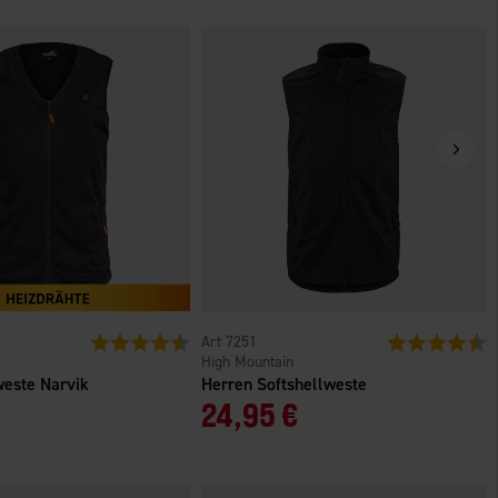
n
Bewertung:
4.3 von 5 Sternen
7251
Bewertung:
4
High Mountain
weste Narvik
Herren Softshellweste
24,95 €