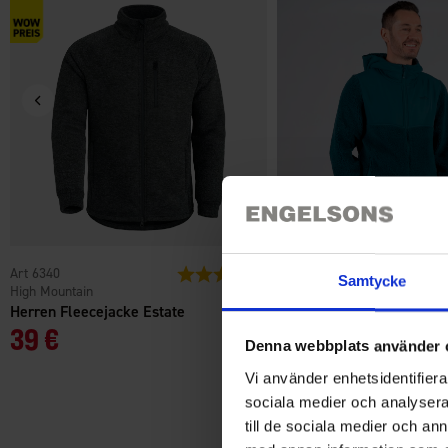
6340
Bewertung:
4.6 von 5 Sternen
4166
Samtycke
High Mountain
High Mountain
Herren Fleecejacke Estate
Herren Hybrid-Fleecejac
39 €
35 €
Denna webbplats använder 
Vi använder enhetsidentifierar
sociala medier och analysera 
till de sociala medier och a