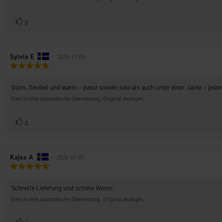
Stimme
Bewertung(en)
0
zu
Autor
Sylvia E
•
Bewertungsdatum:
2025-11-05
Bewertung:
der
5.0
Rezension:
von
Rezensionstext:
Dünn, flexibel und warm – passt sowohl solo als auch unter einer Jacke – jeden
5
Sternen
Dies ist eine automatische Übersetzung. Original anzeigen.
Stimme
Bewertung(en)
0
zu
Autor
Kajsa A
•
Bewertungsdatum:
2026-01-07
Bewertung:
der
5.0
Rezension:
von
Rezensionstext:
Schnelle Lieferung und schöne Weste.
5
Sternen
Dies ist eine automatische Übersetzung. Original anzeigen.