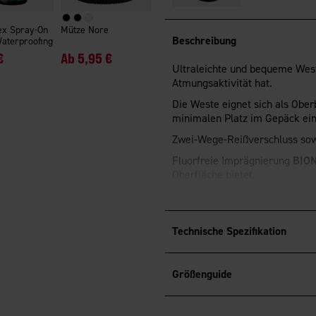
ex Spray-On
Mütze Nore
Beschreibung
Waterproofing
€
Ab
5,95 €
Ultraleichte und bequeme Weste
Atmungsaktivität hat.
Die Weste eignet sich als Obe
minimalen Platz im Gepäck ein
Zwei-Wege-Reißverschluss sow
Fluorfreie Imprägnierung
BION
Oberfläche bietet.
®
OEKO-TEX
Standard 100 -zerti
Technische Spezifikation
Größenguide