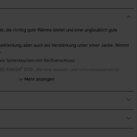
, die richtig gute Wärme bietet und eine unglaublich gute
rbekleidung, aber auch als Verstärkung unter einer Jacke. Nimmt
.
ie Seitentaschen mit Reißverschluss.
®
IC-FINISH
ECO
, die eine wasser- und schmutzabweisende
Mehr anzeigen
fiziert.